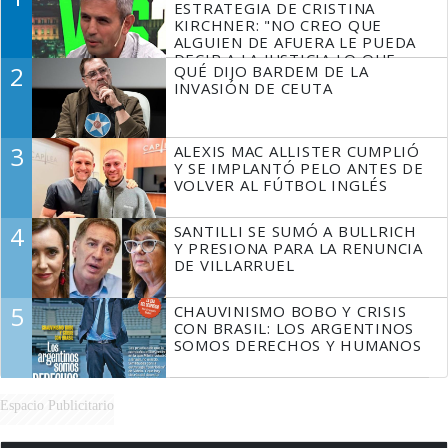
ESTRATEGIA DE CRISTINA
KIRCHNER: "NO CREO QUE
ALGUIEN DE AFUERA LE PUEDA
DECIR A LA JUSTICIA LO QUE
2
QUÉ DIJO BARDEM DE LA
TIENE QUE HACER"
INVASIÓN DE CEUTA
3
ALEXIS MAC ALLISTER CUMPLIÓ
Y SE IMPLANTÓ PELO ANTES DE
VOLVER AL FÚTBOL INGLÉS
4
SANTILLI SE SUMÓ A BULLRICH
Y PRESIONA PARA LA RENUNCIA
DE VILLARRUEL
5
CHAUVINISMO BOBO Y CRISIS
CON BRASIL: LOS ARGENTINOS
SOMOS DERECHOS Y HUMANOS
Espacio Publicitario