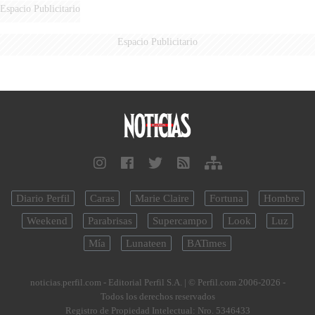
Espacio Publicitario
Espacio Publicitario
Diario Perfil
Caras
Marie Claire
Fortuna
Hombre
Weekend
Parabrisas
Supercampo
Look
Luz
Mía
Lunateen
BATimes
noticias.perfil.com - Editorial Perfil S.A.
| © Perfil.com 2006-2026 -
Todos los derechos reservados
Registro de Propiedad Intelectual: Nro. 5346433