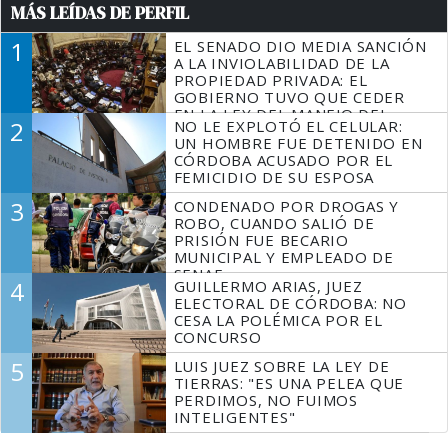
MÁS LEÍDAS DE PERFIL
1
EL SENADO DIO MEDIA SANCIÓN
A LA INVIOLABILIDAD DE LA
PROPIEDAD PRIVADA: EL
GOBIERNO TUVO QUE CEDER
EN LA LEY DEL MANEJO DEL
2
NO LE EXPLOTÓ EL CELULAR:
FUEGO
UN HOMBRE FUE DETENIDO EN
CÓRDOBA ACUSADO POR EL
FEMICIDIO DE SU ESPOSA
3
CONDENADO POR DROGAS Y
ROBO, CUANDO SALIÓ DE
PRISIÓN FUE BECARIO
MUNICIPAL Y EMPLEADO DE
SENAF
4
GUILLERMO ARIAS, JUEZ
ELECTORAL DE CÓRDOBA: NO
CESA LA POLÉMICA POR EL
CONCURSO
5
LUIS JUEZ SOBRE LA LEY DE
TIERRAS: "ES UNA PELEA QUE
PERDIMOS, NO FUIMOS
INTELIGENTES"