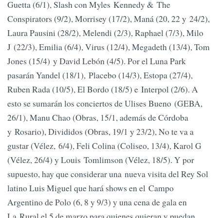
Guetta (6/1), Slash con Myles Kennedy & The
Conspirators (9/2), Morrisey (17/2), Maná (20, 22 y 24/2),
Laura Pausini (28/2), Melendi (2/3), Raphael (7/3), Milo
J (22/3), Emilia (6/4), Virus (12/4), Megadeth (13/4), Tom
Jones (15/4) y David Lebón (4/5). Por el Luna Park
pasarán Yandel (18/1), Placebo (14/3), Estopa (27/4),
Ruben Rada (10/5), El Bordo (18/5) e Interpol (2/6). A
esto se sumarán los conciertos de Ulises Bueno (GEBA,
26/1), Manu Chao (Obras, 15/1, además de Córdoba
y Rosario), Divididos (Obras, 19/1 y 23/2), No te va a
gustar (Vélez, 6/4), Feli Colina (Coliseo, 13/4), Karol G
(Vélez, 26/4) y Louis Tomlimson (Vélez, 18/5). Y por
supuesto, hay que considerar una nueva visita del Rey Sol
latino Luis Miguel que hará shows en el Campo
Argentino de Polo (6, 8 y 9/3) y una cena de gala en
La Rural el 5 de marzo para quienes quieran y puedan