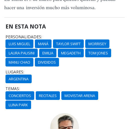
hacer una inversión mucho más voluminosa.
EN ESTA NOTA
PERSONALIDADES:
LUIS MIGUEL
MANÁ
TAYLOR SWIFT
MORRISEY
LAURA PAUSINI
EMILIA
MEGADETH
TOM JONES
MANU CHAO
DIVIDIDOS
LUGARES:
ARGENTINA
TEMAS:
CONCIERTOS
RECITALES
MOVISTAR ARENA
LUNA PARK