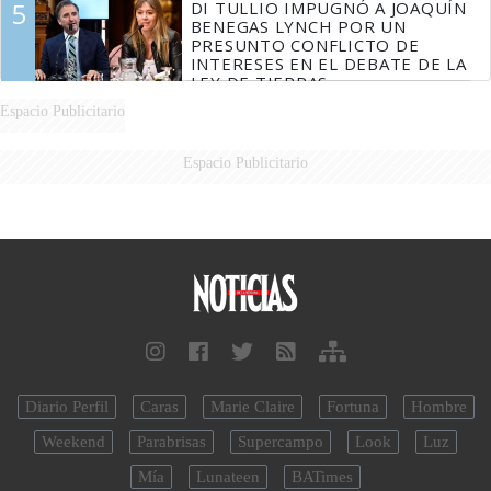
5
DI TULLIO IMPUGNÓ A JOAQUÍN
BENEGAS LYNCH POR UN
PRESUNTO CONFLICTO DE
INTERESES EN EL DEBATE DE LA
LEY DE TIERRAS
Espacio Publicitario
Espacio Publicitario
Diario Perfil
Caras
Marie Claire
Fortuna
Hombre
Weekend
Parabrisas
Supercampo
Look
Luz
Mía
Lunateen
BATimes