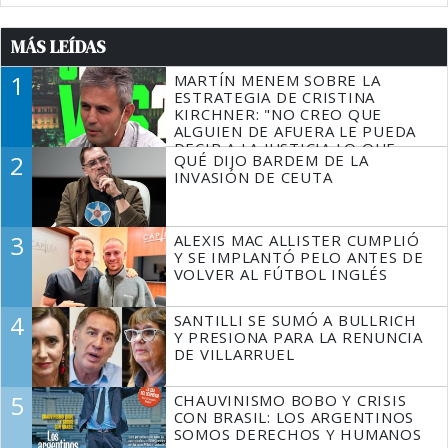
MÁS LEÍDAS
1
MARTÍN MENEM SOBRE LA
ESTRATEGIA DE CRISTINA
KIRCHNER: "NO CREO QUE
ALGUIEN DE AFUERA LE PUEDA
DECIR A LA JUSTICIA LO QUE
2
QUÉ DIJO BARDEM DE LA
TIENE QUE HACER"
INVASIÓN DE CEUTA
3
ALEXIS MAC ALLISTER CUMPLIÓ
Y SE IMPLANTÓ PELO ANTES DE
VOLVER AL FÚTBOL INGLÉS
4
SANTILLI SE SUMÓ A BULLRICH
Y PRESIONA PARA LA RENUNCIA
DE VILLARRUEL
5
CHAUVINISMO BOBO Y CRISIS
CON BRASIL: LOS ARGENTINOS
SOMOS DERECHOS Y HUMANOS