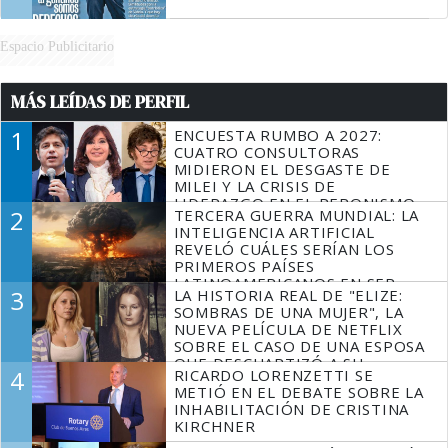
Espacio Publicitario
MÁS LEÍDAS DE PERFIL
1
ENCUESTA RUMBO A 2027:
CUATRO CONSULTORAS
MIDIERON EL DESGASTE DE
MILEI Y LA CRISIS DE
LIDERAZGO EN EL PERONISMO
2
TERCERA GUERRA MUNDIAL: LA
INTELIGENCIA ARTIFICIAL
REVELÓ CUÁLES SERÍAN LOS
PRIMEROS PAÍSES
LATINOAMERICANOS EN SER
3
LA HISTORIA REAL DE "ELIZE:
DERROTADOS
SOMBRAS DE UNA MUJER", LA
NUEVA PELÍCULA DE NETFLIX
SOBRE EL CASO DE UNA ESPOSA
QUE DESCUARTIZÓ A SU
4
RICARDO LORENZETTI SE
MARIDO
METIÓ EN EL DEBATE SOBRE LA
INHABILITACIÓN DE CRISTINA
KIRCHNER