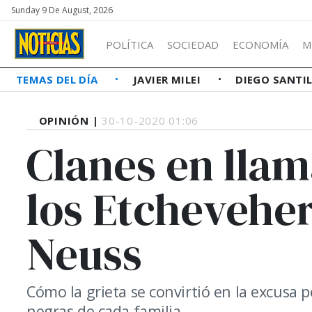
Sunday 9 De August, 2026
POLÍTICA
SOCIEDAD
ECONOMÍA
M
TEMAS DEL DÍA
JAVIER MILEI
DIEGO SANTI
OPINIÓN |
30-10-2020 01:06
Clanes en llam
los Etcheveher
Neuss
Cómo la grieta se convirtió en la excusa pe
negras de cada familia.