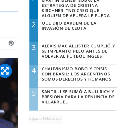
1
MARTÍN MENEM SOBRE LA
ESTRATEGIA DE CRISTINA
KIRCHNER: "NO CREO QUE
ALGUIEN DE AFUERA LE PUEDA
DECIR A LA JUSTICIA LO QUE
2
QUÉ DIJO BARDEM DE LA
TIENE QUE HACER"
INVASIÓN DE CEUTA
3
ALEXIS MAC ALLISTER CUMPLIÓ Y
SE IMPLANTÓ PELO ANTES DE
VOLVER AL FÚTBOL INGLÉS
4
CHAUVINISMO BOBO Y CRISIS
CON BRASIL: LOS ARGENTINOS
SOMOS DERECHOS Y HUMANOS
5
SANTILLI SE SUMÓ A BULLRICH Y
PRESIONA PARA LA RENUNCIA DE
VILLARRUEL
Espacio Publicitario