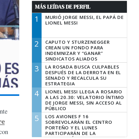
MÁS LEÍDAS DE PERFIL
1
MURIÓ JORGE MESSI, EL PAPÁ DE
LIONEL MESSI
2
CAPUTO Y STURZENEGGER
CREAN UN FONDO PARA
INDEMNIZAR Y “GANAR”
SINDICATOS ALIADOS
3
LA ROSADA BUSCA CULPABLES
DESPUÉS DE LA DERROTA EN EL
SENADO Y RECALCULA SU
ESTRATEGIA
4
LIONEL MESSI LLEGA A ROSARIO
A LAS 20.30: VELATORIO ÍNTIMO
DE JORGE MESSI, SIN ACCESO AL
PÚBLICO
nte
5
LOS AVIONES F 16
re
SOBREVOLARÁN EL CENTRO
PORTEÑO Y EL LUNES
 con
PARTICIPARÁN DE LA
CELEBRACIÓN DE LA FUERZA