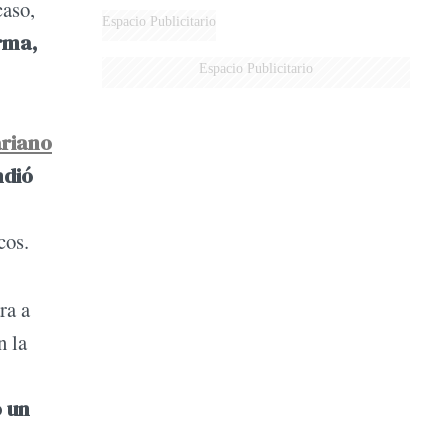
caso,
AÉREA
Espacio Publicitario
rma,
Espacio Publicitario
riano
ndió
cos.
ra a
n la
o un