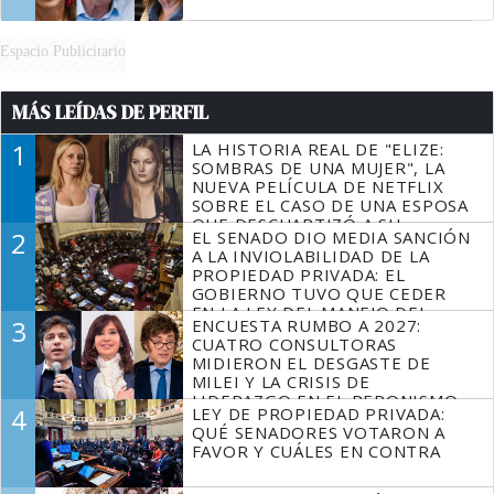
Espacio Publicitario
MÁS LEÍDAS DE PERFIL
1
LA HISTORIA REAL DE "ELIZE:
SOMBRAS DE UNA MUJER", LA
NUEVA PELÍCULA DE NETFLIX
SOBRE EL CASO DE UNA ESPOSA
QUE DESCUARTIZÓ A SU
2
EL SENADO DIO MEDIA SANCIÓN
MARIDO
A LA INVIOLABILIDAD DE LA
PROPIEDAD PRIVADA: EL
GOBIERNO TUVO QUE CEDER
EN LA LEY DEL MANEJO DEL
3
ENCUESTA RUMBO A 2027:
FUEGO
CUATRO CONSULTORAS
MIDIERON EL DESGASTE DE
MILEI Y LA CRISIS DE
LIDERAZGO EN EL PERONISMO
4
LEY DE PROPIEDAD PRIVADA:
QUÉ SENADORES VOTARON A
FAVOR Y CUÁLES EN CONTRA