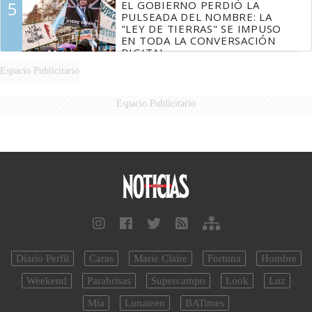
5
EL GOBIERNO PERDIÓ LA
PULSEADA DEL NOMBRE: LA
"LEY DE TIERRAS" SE IMPUSO
EN TODA LA CONVERSACIÓN
DIGITAL
Espacio Publicitario
Espacio Publicitario
Diario Perfil
Caras
Marie Claire
Fortuna
Hombre
Weekend
Parabrisas
Supercampo
Look
Luz
Mía
Lunateen
BATimes