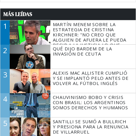
MÁS LEÍDAS
1
MARTÍN MENEM SOBRE LA
ESTRATEGIA DE CRISTINA
KIRCHNER: "NO CREO QUE
ALGUIEN DE AFUERA LE PUEDA
DECIR A LA JUSTICIA LO QUE
2
QUÉ DIJO BARDEM DE LA
TIENE QUE HACER"
INVASIÓN DE CEUTA
3
ALEXIS MAC ALLISTER CUMPLIÓ
Y SE IMPLANTÓ PELO ANTES DE
VOLVER AL FÚTBOL INGLÉS
4
CHAUVINISMO BOBO Y CRISIS
CON BRASIL: LOS ARGENTINOS
SOMOS DERECHOS Y HUMANOS
5
SANTILLI SE SUMÓ A BULLRICH
Y PRESIONA PARA LA RENUNCIA
DE VILLARRUEL