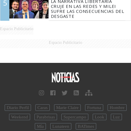
5
LA NARRATIVA LIBERTARIA
CRUJE EN LAS REDES Y MILEI
SUFRE LAS CONSECUENCIAS DEL
DESGASTE
Espacio Publicitario
Espacio Publicitario
Diario Perfil
Caras
Marie Claire
Fortuna
Hombre
Weekend
Parabrisas
Supercampo
Look
Luz
Mía
Lunateen
BATimes