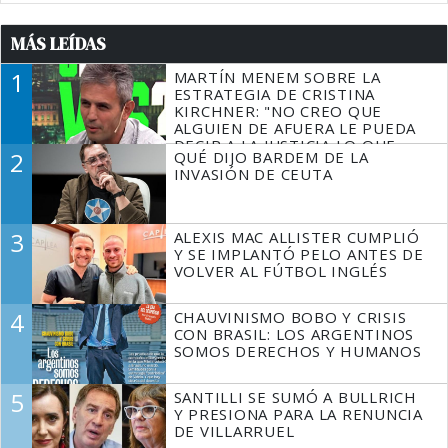
MÁS LEÍDAS
1
MARTÍN MENEM SOBRE LA
ESTRATEGIA DE CRISTINA
KIRCHNER: "NO CREO QUE
ALGUIEN DE AFUERA LE PUEDA
DECIR A LA JUSTICIA LO QUE
2
QUÉ DIJO BARDEM DE LA
TIENE QUE HACER"
INVASIÓN DE CEUTA
3
ALEXIS MAC ALLISTER CUMPLIÓ
Y SE IMPLANTÓ PELO ANTES DE
VOLVER AL FÚTBOL INGLÉS
4
CHAUVINISMO BOBO Y CRISIS
CON BRASIL: LOS ARGENTINOS
SOMOS DERECHOS Y HUMANOS
5
SANTILLI SE SUMÓ A BULLRICH
Y PRESIONA PARA LA RENUNCIA
DE VILLARRUEL