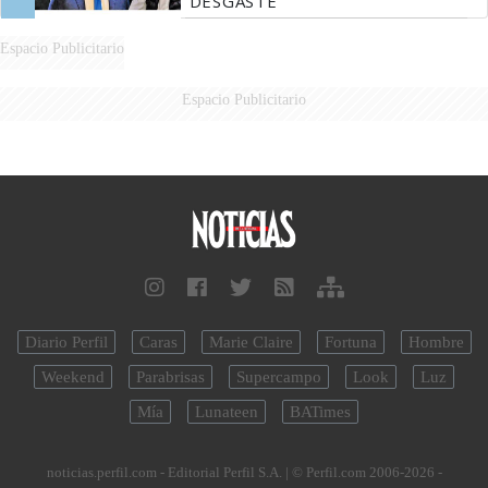
DESGASTE
Espacio Publicitario
Espacio Publicitario
Diario Perfil
Caras
Marie Claire
Fortuna
Hombre
Weekend
Parabrisas
Supercampo
Look
Luz
Mía
Lunateen
BATimes
noticias.perfil.com - Editorial Perfil S.A.
| © Perfil.com 2006-2026 -