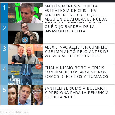
1
MARTÍN MENEM SOBRE LA
ESTRATEGIA DE CRISTINA
KIRCHNER: "NO CREO QUE
ALGUIEN DE AFUERA LE PUEDA
DECIR A LA JUSTICIA LO QUE
2
QUÉ DIJO BARDEM DE LA
TIENE QUE HACER"
INVASIÓN DE CEUTA
3
ALEXIS MAC ALLISTER CUMPLIÓ
Y SE IMPLANTÓ PELO ANTES DE
VOLVER AL FÚTBOL INGLÉS
4
CHAUVINISMO BOBO Y CRISIS
CON BRASIL: LOS ARGENTINOS
SOMOS DERECHOS Y HUMANOS
5
SANTILLI SE SUMÓ A BULLRICH
Y PRESIONA PARA LA RENUNCIA
DE VILLARRUEL
Espacio Publicitario