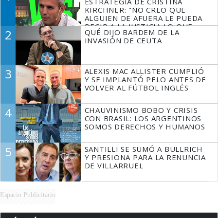
ESTRATEGIA DE CRISTINA
KIRCHNER: "NO CREO QUE
ALGUIEN DE AFUERA LE PUEDA
DECIR A LA JUSTICIA LO QUE
2
QUÉ DIJO BARDEM DE LA
TIENE QUE HACER"
INVASIÓN DE CEUTA
3
ALEXIS MAC ALLISTER CUMPLIÓ
Y SE IMPLANTÓ PELO ANTES DE
VOLVER AL FÚTBOL INGLÉS
4
CHAUVINISMO BOBO Y CRISIS
CON BRASIL: LOS ARGENTINOS
SOMOS DERECHOS Y HUMANOS
5
SANTILLI SE SUMÓ A BULLRICH
Y PRESIONA PARA LA RENUNCIA
DE VILLARRUEL
Espacio Publicitario