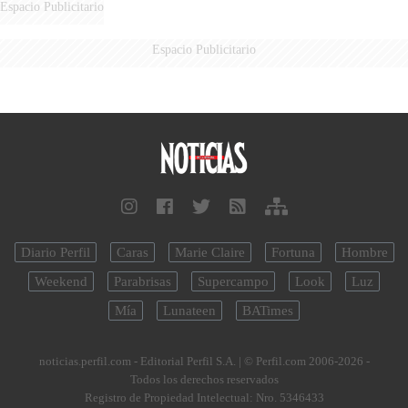
Espacio Publicitario
Espacio Publicitario
Diario Perfil
Caras
Marie Claire
Fortuna
Hombre
Weekend
Parabrisas
Supercampo
Look
Luz
Mía
Lunateen
BATimes
noticias.perfil.com - Editorial Perfil S.A.
| © Perfil.com 2006-2026 -
Todos los derechos reservados
Registro de Propiedad Intelectual: Nro. 5346433