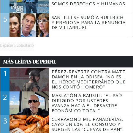
SOMOS DERECHOS Y HUMANOS
5
SANTILLI SE SUMÓ A BULLRICH
Y PRESIONA PARA LA RENUNCIA
DE VILLARRUEL
Espacio Publicitario
MÁS LEÍDAS DE PERFIL
1
PÉREZ-REVERTE CONTRA MATT
DAMON EN LA ODISEA: "NO ES
EL HÉROE MEDITERRÁNEO QUE
NOS CONTÓ HOMERO"
2
MASLATÓN A BAUSILI: "EL PAÍS
DIRIGIDO POR USTEDES
AVANZA HACIA EL DESASTRE
ECONÓMICO TOTAL"
3
CERRARON 3 MIL PANADERÍAS,
CAYÓ UN 60% EL CONSUMO Y
SURGEN LAS "CUEVAS DE PAN"