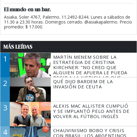
El mundo en un bar.
Asiaka. Soler 4767, Palermo. 11.2492-8244. Lunes a sábados de
11.30 a 23.30 horas. Domingos cerrado. @asiakapalermo. Precio
promedio: $ 17.000.
MÁS LEÍDAS
1
MARTÍN MENEM SOBRE LA
ESTRATEGIA DE CRISTINA
KIRCHNER: "NO CREO QUE
ALGUIEN DE AFUERA LE PUEDA
DECIR A LA JUSTICIA LO QUE
2
QUÉ DIJO BARDEM DE LA
TIENE QUE HACER"
INVASIÓN DE CEUTA
3
ALEXIS MAC ALLISTER CUMPLIÓ
Y SE IMPLANTÓ PELO ANTES DE
VOLVER AL FÚTBOL INGLÉS
4
CHAUVINISMO BOBO Y CRISIS
CON BRASIL: LOS ARGENTINOS