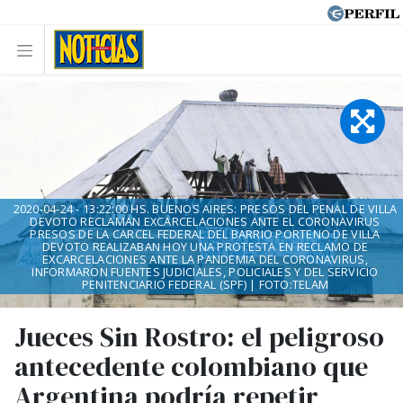
2020-04-24 - 13:22:00 HS. BUENOS AIRES: PRESOS DEL PENAL DE VILLA
DEVOTO RECLAMAN EXCARCELACIONES ANTE EL CORONAVIRUS
PRESOS DE LA CARCEL FEDERAL DEL BARRIO PORTENO DE VILLA
DEVOTO REALIZABAN HOY UNA PROTESTA EN RECLAMO DE
EXCARCELACIONES ANTE LA PANDEMIA DEL CORONAVIRUS,
INFORMARON FUENTES JUDICIALES, POLICIALES Y DEL SERVICIO
PENITENCIARIO FEDERAL (SPF) | FOTO:TELAM
Jueces Sin Rostro: el peligroso
antecedente colombiano que
Argentina podría repetir