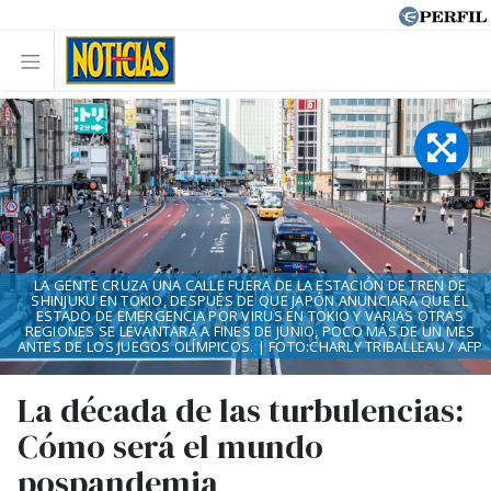
LA GENTE CRUZA UNA CALLE FUERA DE LA ESTACIÓN DE TREN DE
SHINJUKU EN TOKIO, DESPUÉS DE QUE JAPÓN ANUNCIARA QUE EL
ESTADO DE EMERGENCIA POR VIRUS EN TOKIO Y VARIAS OTRAS
REGIONES SE LEVANTARÁ A FINES DE JUNIO, POCO MÁS DE UN MES
ANTES DE LOS JUEGOS OLÍMPICOS. | FOTO:CHARLY TRIBALLEAU / AFP
La década de las turbulencias:
Cómo será el mundo
pospandemia