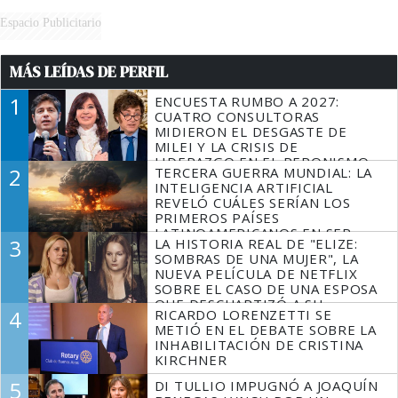
Espacio Publicitario
MÁS LEÍDAS DE PERFIL
1
ENCUESTA RUMBO A 2027:
CUATRO CONSULTORAS
MIDIERON EL DESGASTE DE
MILEI Y LA CRISIS DE
LIDERAZGO EN EL PERONISMO
2
TERCERA GUERRA MUNDIAL: LA
INTELIGENCIA ARTIFICIAL
REVELÓ CUÁLES SERÍAN LOS
PRIMEROS PAÍSES
LATINOAMERICANOS EN SER
3
LA HISTORIA REAL DE "ELIZE:
DERROTADOS
SOMBRAS DE UNA MUJER", LA
NUEVA PELÍCULA DE NETFLIX
SOBRE EL CASO DE UNA ESPOSA
QUE DESCUARTIZÓ A SU
4
RICARDO LORENZETTI SE
MARIDO
METIÓ EN EL DEBATE SOBRE LA
INHABILITACIÓN DE CRISTINA
KIRCHNER
5
DI TULLIO IMPUGNÓ A JOAQUÍN