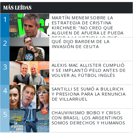
MÁS LEÍDAS
1
MARTÍN MENEM SOBRE LA
ESTRATEGIA DE CRISTINA
KIRCHNER: "NO CREO QUE
ALGUIEN DE AFUERA LE PUEDA
DECIR A LA JUSTICIA LO QUE
2
QUÉ DIJO BARDEM DE LA
TIENE QUE HACER"
INVASIÓN DE CEUTA
3
ALEXIS MAC ALLISTER CUMPLIÓ
Y SE IMPLANTÓ PELO ANTES DE
VOLVER AL FÚTBOL INGLÉS
4
SANTILLI SE SUMÓ A BULLRICH
Y PRESIONA PARA LA RENUNCIA
DE VILLARRUEL
5
CHAUVINISMO BOBO Y CRISIS
CON BRASIL: LOS ARGENTINOS
SOMOS DERECHOS Y HUMANOS