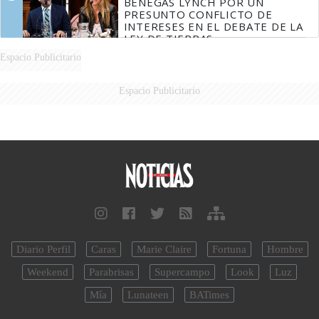
BENEGAS LYNCH POR UN
PRESUNTO CONFLICTO DE
INTERESES EN EL DEBATE DE LA
LEY DE TIERRAS
Espacio Publicitario
Espacio Publicitario
Diario Perfil
Caras
Marie Claire
Fortuna
Hombre
Weekend
Parabrisas
Supercampo
Look
Luz
Mía
Lunateen
BATimes