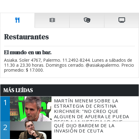
Restaurantes
El mundo en un bar.
Asiaka. Soler 4767, Palermo. 11.2492-8244. Lunes a sábados de
11.30 a 23.30 horas. Domingos cerrado. @asiakapalermo. Precio
promedio: $ 17.000.
MÁS LEÍDAS
1
MARTÍN MENEM SOBRE LA
ESTRATEGIA DE CRISTINA
KIRCHNER: "NO CREO QUE
ALGUIEN DE AFUERA LE PUEDA
DECIR A LA JUSTICIA LO QUE
2
QUÉ DIJO BARDEM DE LA
TIENE QUE HACER"
INVASIÓN DE CEUTA