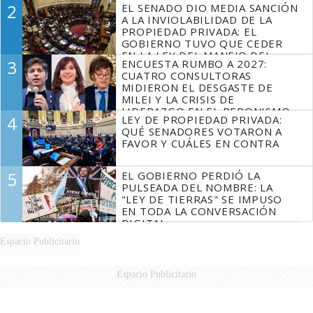
2
EL SENADO DIO MEDIA SANCIÓN
MARIDO
A LA INVIOLABILIDAD DE LA
PROPIEDAD PRIVADA: EL
GOBIERNO TUVO QUE CEDER
EN LA LEY DEL MANEJO DEL
3
ENCUESTA RUMBO A 2027:
FUEGO
CUATRO CONSULTORAS
MIDIERON EL DESGASTE DE
MILEI Y LA CRISIS DE
LIDERAZGO EN EL PERONISMO
4
LEY DE PROPIEDAD PRIVADA:
QUÉ SENADORES VOTARON A
FAVOR Y CUÁLES EN CONTRA
5
EL GOBIERNO PERDIÓ LA
PULSEADA DEL NOMBRE: LA
"LEY DE TIERRAS" SE IMPUSO
EN TODA LA CONVERSACIÓN
DIGITAL
Espacio Publicitario
Espacio Publicitario