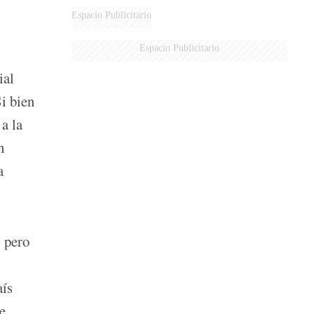
AÉREA
Espacio Publicitario
Espacio Publicitario
ial
i bien
 a la
n
a
, pero
aís
e