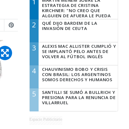
1
MARTÍN MENEM SOBRE LA
ESTRATEGIA DE CRISTINA
KIRCHNER: "NO CREO QUE
ALGUIEN DE AFUERA LE PUEDA
DECIR A LA JUSTICIA LO QUE
2
QUÉ DIJO BARDEM DE LA
TIENE QUE HACER"
INVASIÓN DE CEUTA
3
ALEXIS MAC ALLISTER CUMPLIÓ Y
SE IMPLANTÓ PELO ANTES DE
VOLVER AL FÚTBOL INGLÉS
4
CHAUVINISMO BOBO Y CRISIS
CON BRASIL: LOS ARGENTINOS
SOMOS DERECHOS Y HUMANOS
5
SANTILLI SE SUMÓ A BULLRICH Y
PRESIONA PARA LA RENUNCIA DE
VILLARRUEL
Espacio Publicitario