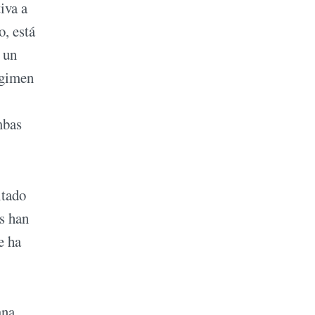
iva a
o, está
 un
égimen
mbas
ltado
s han
e ha
ana,