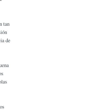
n tan
sión
ia de
buena
os
olas
tos