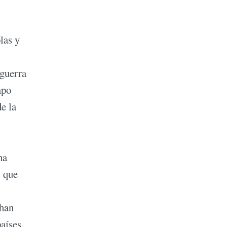
las y
 guerra
mpo
e la
na
l que
 han
aíses.