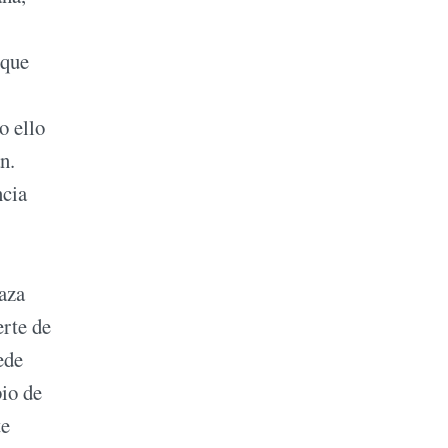
 que
o ello
n.
ncia
aza
erte de
ede
io de
te