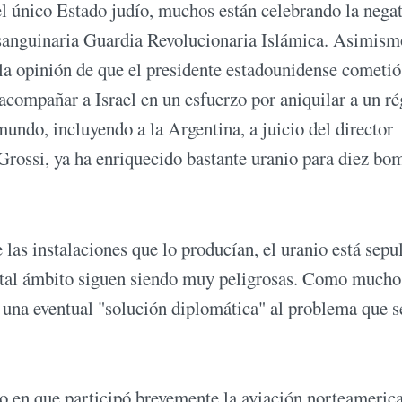
l único Estado judío, muchos están celebrando la negat
la sanguinaria Guardia Revolucionaria Islámica. Asimism
 la opinión de que el presidente estadounidense cometió
acompañar a Israel en un esfuerzo por aniquilar a un r
mundo, incluyendo a la Argentina, a juicio del director
rossi, ya ha enriquecido bastante uranio para diez bo
 las instalaciones que lo producían, el uranio está sepu
 en tal ámbito siguen siendo muy peligrosas. Como mucho
 una eventual "solución diplomática" al problema que s
do en que participó brevemente la aviación norteameric