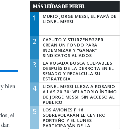
MÁS LEÍDAS DE PERFIL
1
MURIÓ JORGE MESSI, EL PAPÁ DE
LIONEL MESSI
2
CAPUTO Y STURZENEGGER
CREAN UN FONDO PARA
INDEMNIZAR Y “GANAR”
SINDICATOS ALIADOS
3
LA ROSADA BUSCA CULPABLES
DESPUÉS DE LA DERROTA EN EL
SENADO Y RECALCULA SU
ESTRATEGIA
uy bien
4
LIONEL MESSI LLEGA A ROSARIO
A LAS 20.30: VELATORIO ÍNTIMO
DE JORGE MESSI, SIN ACCESO AL
PÚBLICO
5
LOS AVIONES F 16
dos, el
SOBREVOLARÁN EL CENTRO
PORTEÑO Y EL LUNES
e dan
PARTICIPARÁN DE LA
CELEBRACIÓN DE LA FUERZA