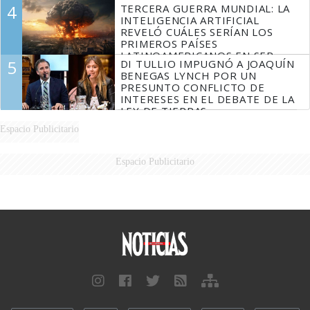
QUE DESCUARTIZÓ A SU
4
TERCERA GUERRA MUNDIAL: LA
MARIDO
INTELIGENCIA ARTIFICIAL
REVELÓ CUÁLES SERÍAN LOS
PRIMEROS PAÍSES
LATINOAMERICANOS EN SER
5
DI TULLIO IMPUGNÓ A JOAQUÍN
DERROTADOS
BENEGAS LYNCH POR UN
PRESUNTO CONFLICTO DE
INTERESES EN EL DEBATE DE LA
LEY DE TIERRAS
Espacio Publicitario
Espacio Publicitario