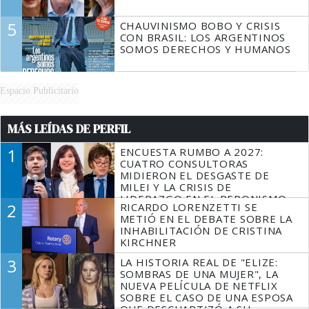
5
CHAUVINISMO BOBO Y CRISIS
CON BRASIL: LOS ARGENTINOS
SOMOS DERECHOS Y HUMANOS
Espacio Publicitario
MÁS LEÍDAS DE PERFIL
1
ENCUESTA RUMBO A 2027:
CUATRO CONSULTORAS
MIDIERON EL DESGASTE DE
MILEI Y LA CRISIS DE
LIDERAZGO EN EL PERONISMO
2
RICARDO LORENZETTI SE
METIÓ EN EL DEBATE SOBRE LA
INHABILITACIÓN DE CRISTINA
KIRCHNER
3
LA HISTORIA REAL DE "ELIZE:
SOMBRAS DE UNA MUJER", LA
NUEVA PELÍCULA DE NETFLIX
SOBRE EL CASO DE UNA ESPOSA