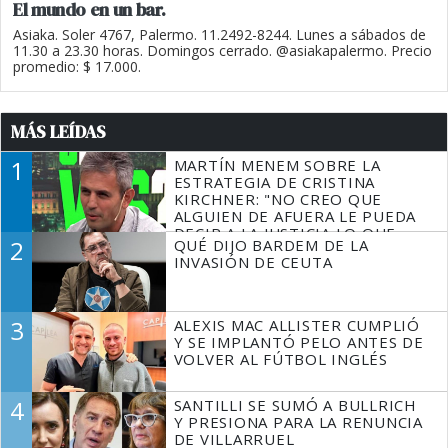
El mundo en un bar.
Asiaka. Soler 4767, Palermo. 11.2492-8244. Lunes a sábados de
11.30 a 23.30 horas. Domingos cerrado. @asiakapalermo. Precio
promedio: $ 17.000.
MÁS LEÍDAS
1
MARTÍN MENEM SOBRE LA
ESTRATEGIA DE CRISTINA
KIRCHNER: "NO CREO QUE
ALGUIEN DE AFUERA LE PUEDA
DECIR A LA JUSTICIA LO QUE
2
QUÉ DIJO BARDEM DE LA
TIENE QUE HACER"
INVASIÓN DE CEUTA
3
ALEXIS MAC ALLISTER CUMPLIÓ
Y SE IMPLANTÓ PELO ANTES DE
VOLVER AL FÚTBOL INGLÉS
4
SANTILLI SE SUMÓ A BULLRICH
Y PRESIONA PARA LA RENUNCIA
DE VILLARRUEL