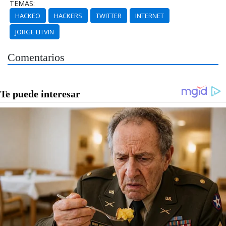
TEMAS:
HACKEO
HACKERS
TWITTER
INTERNET
JORGE LITVIN
Comentarios