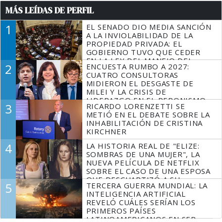
MÁS LEÍDAS DE PERFIL
1
EL SENADO DIO MEDIA SANCIÓN
A LA INVIOLABILIDAD DE LA
PROPIEDAD PRIVADA: EL
GOBIERNO TUVO QUE CEDER
EN LA LEY DEL MANEJO DEL
2
ENCUESTA RUMBO A 2027:
FUEGO
CUATRO CONSULTORAS
MIDIERON EL DESGASTE DE
MILEI Y LA CRISIS DE
LIDERAZGO EN EL PERONISMO
3
RICARDO LORENZETTI SE
METIÓ EN EL DEBATE SOBRE LA
INHABILITACIÓN DE CRISTINA
KIRCHNER
4
LA HISTORIA REAL DE "ELIZE:
SOMBRAS DE UNA MUJER", LA
NUEVA PELÍCULA DE NETFLIX
SOBRE EL CASO DE UNA ESPOSA
QUE DESCUARTIZÓ A SU
5
TERCERA GUERRA MUNDIAL: LA
MARIDO
INTELIGENCIA ARTIFICIAL
REVELÓ CUÁLES SERÍAN LOS
PRIMEROS PAÍSES
LATINOAMERICANOS EN SER