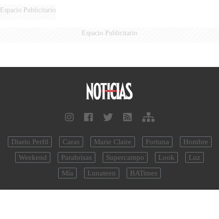
DERROTADOS
Espacio Publicitario
Espacio Publicitario
Diario Perfil
Caras
Marie Claire
Fortuna
Hombre
Weekend
Parabrisas
Supercampo
Look
Luz
Mía
Lunateen
BATimes
noticias.perfil.com - Editorial Perfil S.A.
| © Perfil.com 2006-2026 -
Todos los derechos reservados