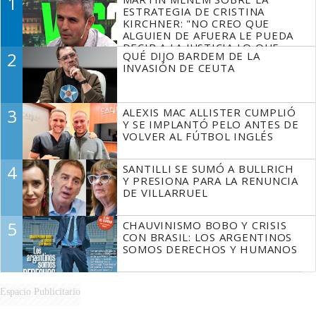
1
ESTRATEGIA DE CRISTINA
KIRCHNER: "NO CREO QUE
ALGUIEN DE AFUERA LE PUEDA
DECIR A LA JUSTICIA LO QUE
2
QUÉ DIJO BARDEM DE LA
TIENE QUE HACER"
INVASIÓN DE CEUTA
3
ALEXIS MAC ALLISTER CUMPLIÓ
Y SE IMPLANTÓ PELO ANTES DE
VOLVER AL FÚTBOL INGLÉS
4
SANTILLI SE SUMÓ A BULLRICH
Y PRESIONA PARA LA RENUNCIA
DE VILLARRUEL
5
CHAUVINISMO BOBO Y CRISIS
CON BRASIL: LOS ARGENTINOS
SOMOS DERECHOS Y HUMANOS
Espacio Publicitario