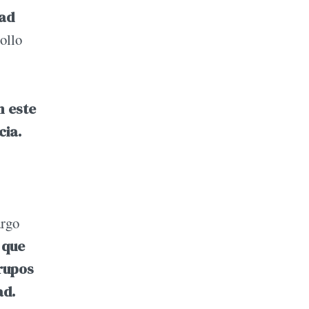
dad
rollo
n este
cia.
argo
 que
rupos
ad.