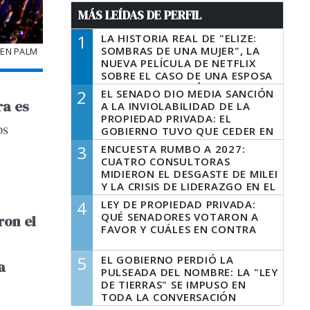
MÁS LEÍDAS DE PERFIL
1
LA HISTORIA REAL DE "ELIZE:
SOMBRAS DE UNA MUJER", LA
 EN PALM
NUEVA PELÍCULA DE NETFLIX
SOBRE EL CASO DE UNA ESPOSA
QUE DESCUARTIZÓ A SU
2
EL SENADO DIO MEDIA SANCIÓN
MARIDO
ra es
A LA INVIOLABILIDAD DE LA
PROPIEDAD PRIVADA: EL
os
GOBIERNO TUVO QUE CEDER EN
LA LEY DEL MANEJO DEL FUEGO
3
ENCUESTA RUMBO A 2027:
CUATRO CONSULTORAS
MIDIERON EL DESGASTE DE MILEI
Y LA CRISIS DE LIDERAZGO EN EL
PERONISMO
4
LEY DE PROPIEDAD PRIVADA:
QUÉ SENADORES VOTARON A
ron el
FAVOR Y CUÁLES EN CONTRA
5
EL GOBIERNO PERDIÓ LA
a
PULSEADA DEL NOMBRE: LA "LEY
DE TIERRAS" SE IMPUSO EN
TODA LA CONVERSACIÓN
DIGITAL