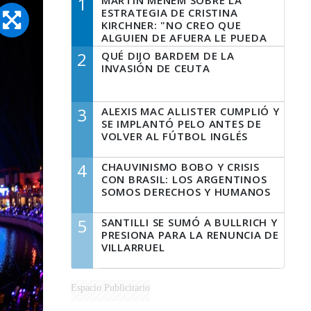
1
MARTÍN MENEM SOBRE LA
ESTRATEGIA DE CRISTINA
KIRCHNER: "NO CREO QUE
ALGUIEN DE AFUERA LE PUEDA
DECIR A LA JUSTICIA LO QUE
2
QUÉ DIJO BARDEM DE LA
TIENE QUE HACER"
INVASIÓN DE CEUTA
3
ALEXIS MAC ALLISTER CUMPLIÓ Y
SE IMPLANTÓ PELO ANTES DE
VOLVER AL FÚTBOL INGLÉS
4
CHAUVINISMO BOBO Y CRISIS
CON BRASIL: LOS ARGENTINOS
SOMOS DERECHOS Y HUMANOS
5
SANTILLI SE SUMÓ A BULLRICH Y
PRESIONA PARA LA RENUNCIA DE
VILLARRUEL
Espacio Publicitario