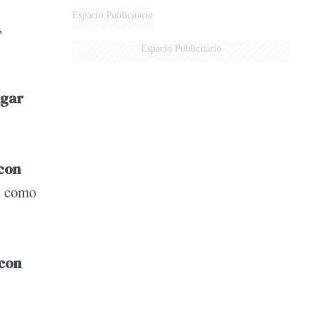
Espacio Publicitario
,
Espacio Publicitario
ugar
 con
ol como
 con