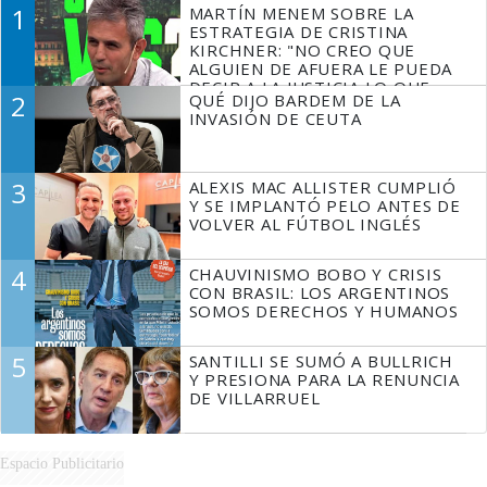
1
MARTÍN MENEM SOBRE LA
ESTRATEGIA DE CRISTINA
KIRCHNER: "NO CREO QUE
ALGUIEN DE AFUERA LE PUEDA
DECIR A LA JUSTICIA LO QUE
2
QUÉ DIJO BARDEM DE LA
TIENE QUE HACER"
INVASIÓN DE CEUTA
3
ALEXIS MAC ALLISTER CUMPLIÓ
Y SE IMPLANTÓ PELO ANTES DE
VOLVER AL FÚTBOL INGLÉS
4
CHAUVINISMO BOBO Y CRISIS
CON BRASIL: LOS ARGENTINOS
SOMOS DERECHOS Y HUMANOS
5
SANTILLI SE SUMÓ A BULLRICH
Y PRESIONA PARA LA RENUNCIA
DE VILLARRUEL
Espacio Publicitario