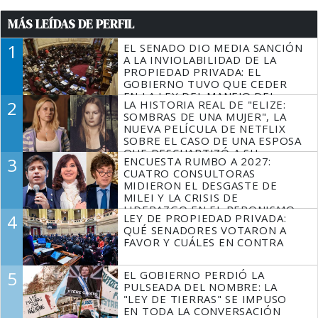
MÁS LEÍDAS DE PERFIL
1
EL SENADO DIO MEDIA SANCIÓN
A LA INVIOLABILIDAD DE LA
PROPIEDAD PRIVADA: EL
GOBIERNO TUVO QUE CEDER
EN LA LEY DEL MANEJO DEL
2
LA HISTORIA REAL DE "ELIZE:
FUEGO
SOMBRAS DE UNA MUJER", LA
NUEVA PELÍCULA DE NETFLIX
SOBRE EL CASO DE UNA ESPOSA
QUE DESCUARTIZÓ A SU
3
ENCUESTA RUMBO A 2027:
MARIDO
CUATRO CONSULTORAS
MIDIERON EL DESGASTE DE
MILEI Y LA CRISIS DE
LIDERAZGO EN EL PERONISMO
4
LEY DE PROPIEDAD PRIVADA:
QUÉ SENADORES VOTARON A
FAVOR Y CUÁLES EN CONTRA
5
EL GOBIERNO PERDIÓ LA
PULSEADA DEL NOMBRE: LA
"LEY DE TIERRAS" SE IMPUSO
EN TODA LA CONVERSACIÓN