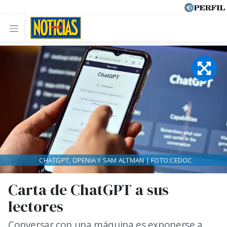
CHATGPT, OPENIA Y SAM ALTMAN | FOTO:CEDOC
Carta de ChatGPT a sus
lectores
Conversar con una máquina es exponerse a