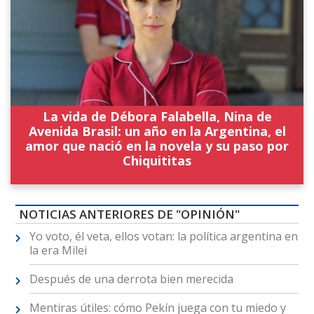
La vida de Débora Falabella, Nina de
Avenida Brasil: un año en la Argentina, el
amor que nació en la novela y su paso por
Chiquititas
NOTICIAS ANTERIORES DE "OPINIÓN"
Yo voto, él veta, ellos votan: la política argentina en
la era Milei
Después de una derrota bien merecida
Mentiras útiles: cómo Pekín juega con tu miedo y