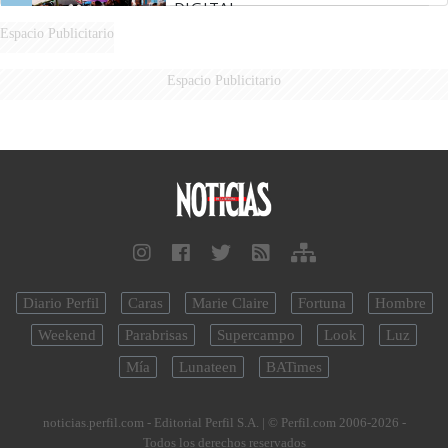
DIGITAL
Espacio Publicitario
Espacio Publicitario
Diario Perfil
Caras
Marie Claire
Fortuna
Hombre
Weekend
Parabrisas
Supercampo
Look
Luz
Mía
Lunateen
BATimes
noticias.perfil.com - Editorial Perfil S.A.
| © Perfil.com 2006-2026 -
Todos los derechos reservados