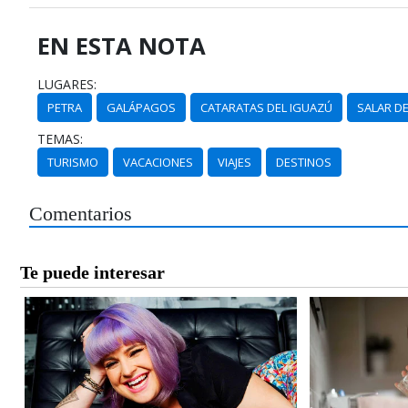
EN ESTA NOTA
LUGARES:
PETRA
GALÁPAGOS
CATARATAS DEL IGUAZÚ
SALAR DE
TEMAS:
TURISMO
VACACIONES
VIAJES
DESTINOS
Comentarios