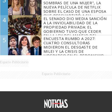
SOMBRAS DE UNA MUJER", LA
NUEVA PELÍCULA DE NETFLIX
SOBRE EL CASO DE UNA ESPOSA
QUE DESCUARTIZÓ A SU
4
EL SENADO DIO MEDIA SANCIÓN
MARIDO
A LA INVIOLABILIDAD DE LA
PROPIEDAD PRIVADA: EL
GOBIERNO TUVO QUE CEDER
EN LA LEY DEL MANEJO DEL
5
ENCUESTA RUMBO A 2027:
FUEGO
CUATRO CONSULTORAS
MIDIERON EL DESGASTE DE
MILEI Y LA CRISIS DE
LIDERAZGO EN EL PERONISMO
Espacio Publicitario
Espacio Publicitario