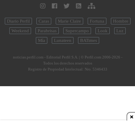
Diario Perfil
Caras
Marie Claire
Fortuna
Hombre
Weekend
Parabrisas
Supercampo
Look
Luz
Mía
Lunateen
BATimes
noticias.perfil.com - Editorial Perfil S.A.
| © Perfil.com 2006-2026 -
Todos los derechos reservados
Registro de Propiedad Intelectual: Nro. 5346433