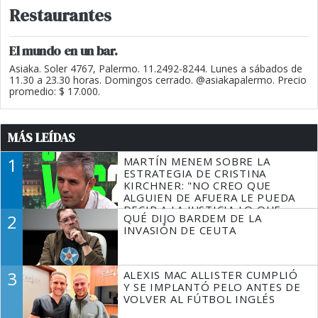
Restaurantes
El mundo en un bar.
Asiaka. Soler 4767, Palermo. 11.2492-8244. Lunes a sábados de
11.30 a 23.30 horas. Domingos cerrado. @asiakapalermo. Precio
promedio: $ 17.000.
MÁS LEÍDAS
1
MARTÍN MENEM SOBRE LA
ESTRATEGIA DE CRISTINA
KIRCHNER: "NO CREO QUE
ALGUIEN DE AFUERA LE PUEDA
DECIR A LA JUSTICIA LO QUE
2
QUÉ DIJO BARDEM DE LA
TIENE QUE HACER"
INVASIÓN DE CEUTA
3
ALEXIS MAC ALLISTER CUMPLIÓ
Y SE IMPLANTÓ PELO ANTES DE
VOLVER AL FÚTBOL INGLÉS