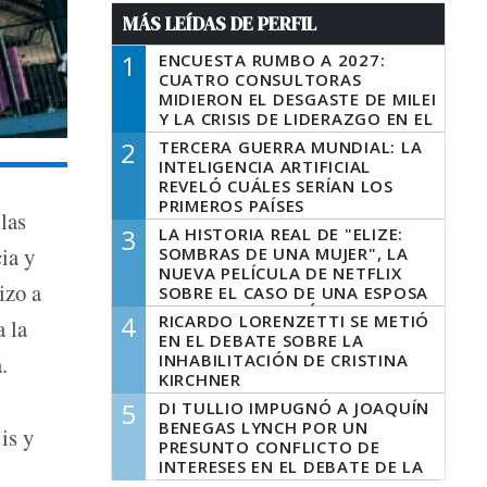
MÁS LEÍDAS DE PERFIL
1
ENCUESTA RUMBO A 2027:
CUATRO CONSULTORAS
MIDIERON EL DESGASTE DE MILEI
Y LA CRISIS DE LIDERAZGO EN EL
PERONISMO
2
TERCERA GUERRA MUNDIAL: LA
INTELIGENCIA ARTIFICIAL
REVELÓ CUÁLES SERÍAN LOS
PRIMEROS PAÍSES
las
LATINOAMERICANOS EN SER
3
LA HISTORIA REAL DE "ELIZE:
DERROTADOS
ia y
SOMBRAS DE UNA MUJER", LA
NUEVA PELÍCULA DE NETFLIX
izo a
SOBRE EL CASO DE UNA ESPOSA
QUE DESCUARTIZÓ A SU
4
RICARDO LORENZETTI SE METIÓ
a la
MARIDO
EN EL DEBATE SOBRE LA
INHABILITACIÓN DE CRISTINA
.
KIRCHNER
5
DI TULLIO IMPUGNÓ A JOAQUÍN
BENEGAS LYNCH POR UN
is y
PRESUNTO CONFLICTO DE
INTERESES EN EL DEBATE DE LA
LEY DE TIERRAS