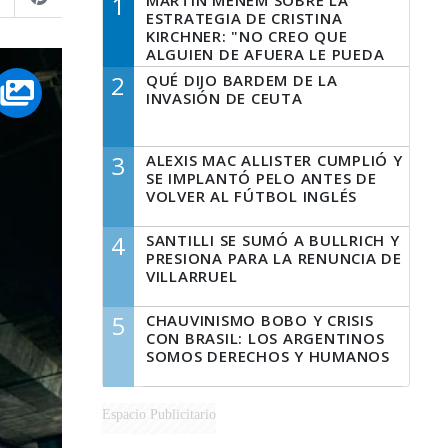
1
MARTÍN MENEM SOBRE LA
ESTRATEGIA DE CRISTINA
KIRCHNER: "NO CREO QUE
ALGUIEN DE AFUERA LE PUEDA
DECIR A LA JUSTICIA LO QUE
2
QUÉ DIJO BARDEM DE LA
TIENE QUE HACER"
INVASIÓN DE CEUTA
3
ALEXIS MAC ALLISTER CUMPLIÓ Y
SE IMPLANTÓ PELO ANTES DE
VOLVER AL FÚTBOL INGLÉS
4
SANTILLI SE SUMÓ A BULLRICH Y
PRESIONA PARA LA RENUNCIA DE
VILLARRUEL
5
CHAUVINISMO BOBO Y CRISIS
CON BRASIL: LOS ARGENTINOS
SOMOS DERECHOS Y HUMANOS
Espacio Publicitario