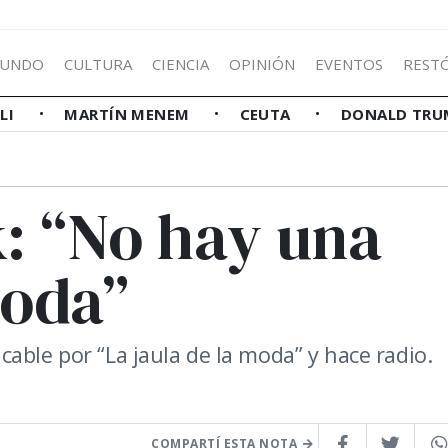
UNDO
CULTURA
CIENCIA
OPINIÓN
EVENTOS
REST
LLI
MARTÍN MENEM
CEUTA
DONALD TRU
: “No hay una
moda”
able por “La jaula de la moda” y hace radio.
COMPARTÍ ESTA NOTA