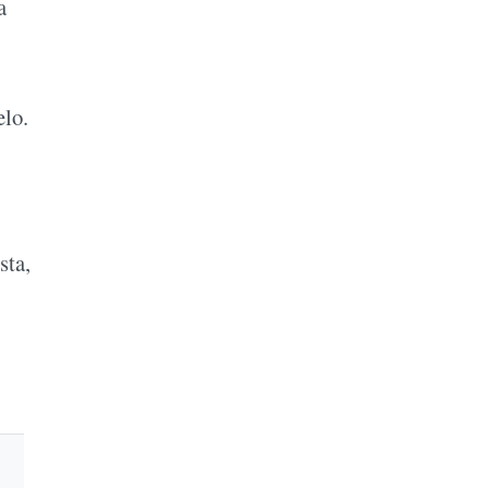
a
elo.
sta,