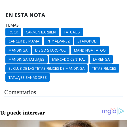
EN ESTA NOTA
TEMAS:
ROCK
CARMEN BARBIERI
TATUAJES
CÁNCER DE MAMA
PITY ÁLVAREZ
STAROPOLI
MANDINGA
DIEGO STAROPOLI
MANDINGA TATOO
MANDINGA TATUAJES
MERCADO CENTRAL
LA RENGA
EL CLUB DE LAS TETAS FELICES DE MANDINGA
TETAS FELICES
TATUAJES SANADORES
Comentarios