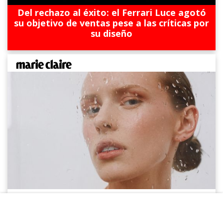
Del rechazo al éxito: el Ferrari Luce agotó
su objetivo de ventas pese a las críticas por
su diseño
Amantes del makeup: los tips más sencillos
para un acabado profesional