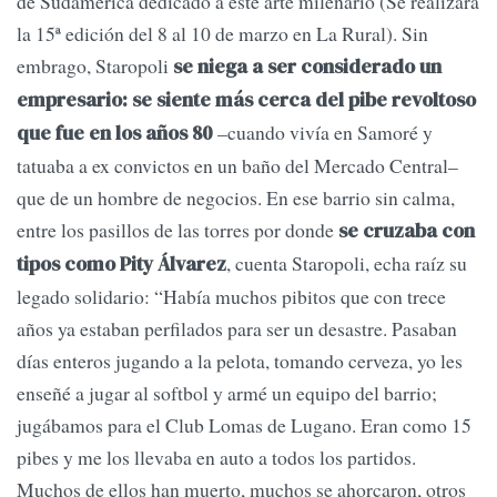
de Sudamérica dedicado a este arte milenario (Se realizará
la 15ª edición del 8 al 10 de marzo en La Rural). Sin
embrago, Staropoli
se niega a ser considerado un
empresario: se siente más cerca del pibe revoltoso
–cuando vivía en Samoré y
que fue en los años 80
tatuaba a ex convictos en un baño del Mercado Central–
que de un hombre de negocios. En ese barrio sin calma,
entre los pasillos de las torres por donde
se cruzaba con
, cuenta Staropoli, echa raíz su
tipos como Pity Álvarez
legado solidario: “Había muchos pibitos que con trece
años ya estaban perfilados para ser un desastre. Pasaban
días enteros jugando a la pelota, tomando cerveza, yo les
enseñé a jugar al softbol y armé un equipo del barrio;
jugábamos para el Club Lomas de Lugano. Eran como 15
pibes y me los llevaba en auto a todos los partidos.
Muchos de ellos han muerto, muchos se ahorcaron, otros