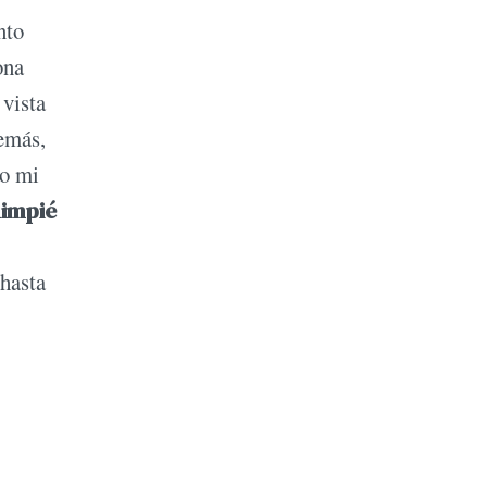
nto
ona
 vista
emás,
do mi
limpié
 hasta