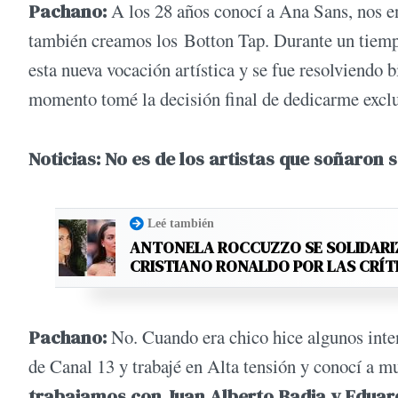
Pachano:
A los 28 años conocí a Ana Sans, nos e
también creamos los Botton Tap. Durante un tiempo
esta nueva vocación artística y se fue resolviendo
momento tomé la decisión final de dedicarme exclu
Noticias: No es de los artistas que soñaron 
Leé también
ANTONELA ROCCUZZO SE SOLIDARI
CRISTIANO RONALDO POR LAS CRÍT
Pachano:
No. Cuando era chico hice algunos inten
de Canal 13 y trabajé en Alta tensión y conocí a m
trabajamos con Juan Alberto Badia y Eduar