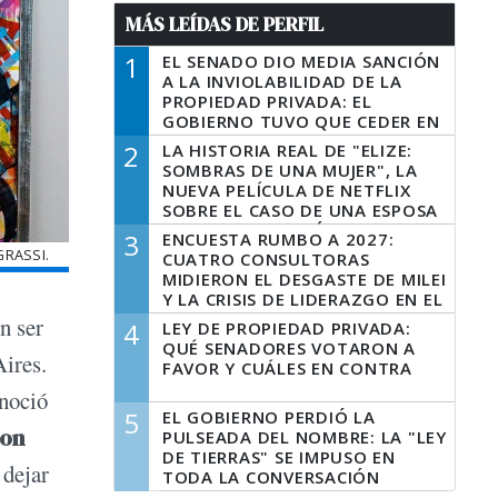
MÁS LEÍDAS DE PERFIL
1
EL SENADO DIO MEDIA SANCIÓN
A LA INVIOLABILIDAD DE LA
PROPIEDAD PRIVADA: EL
GOBIERNO TUVO QUE CEDER EN
LA LEY DEL MANEJO DEL FUEGO
2
LA HISTORIA REAL DE "ELIZE:
SOMBRAS DE UNA MUJER", LA
NUEVA PELÍCULA DE NETFLIX
SOBRE EL CASO DE UNA ESPOSA
QUE DESCUARTIZÓ A SU
3
ENCUESTA RUMBO A 2027:
MARIDO
GRASSI.
CUATRO CONSULTORAS
MIDIERON EL DESGASTE DE MILEI
Y LA CRISIS DE LIDERAZGO EN EL
PERONISMO
n ser
4
LEY DE PROPIEDAD PRIVADA:
QUÉ SENADORES VOTARON A
Aires.
FAVOR Y CUÁLES EN CONTRA
onoció
5
EL GOBIERNO PERDIÓ LA
ton
PULSEADA DEL NOMBRE: LA "LEY
DE TIERRAS" SE IMPUSO EN
 dejar
TODA LA CONVERSACIÓN
DIGITAL