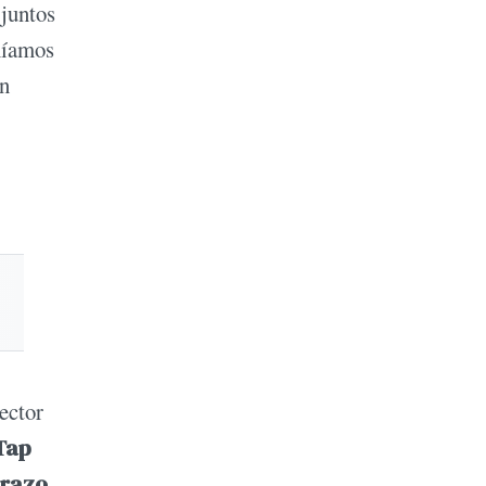
juntos
níamos
un
ector
 Tap
arazo