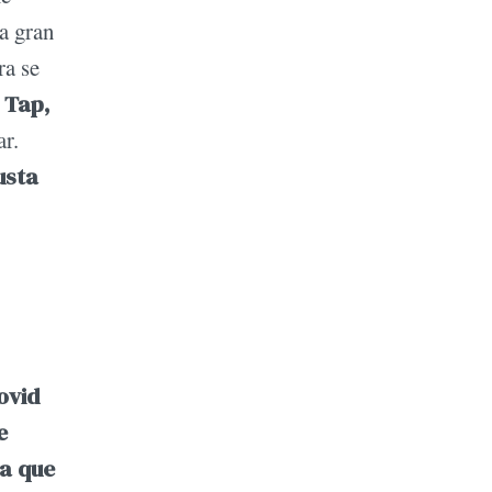
a gran
ra se
 Tap,
ar.
usta
ovid
e
ca que