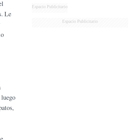
el
Espacio Publicitario
s. Le
Espacio Publicitario
y
lo
a
y luego
patos,
me