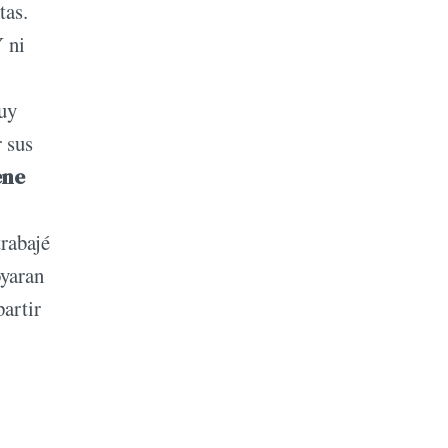
tas.
Y ni
muy
 sus
ene
rabajé
oyaran
partir