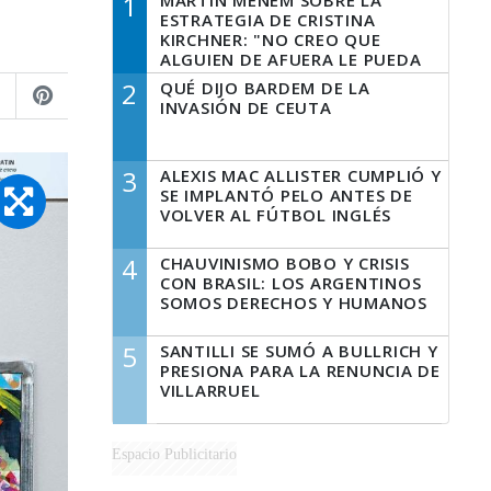
1
MARTÍN MENEM SOBRE LA
ESTRATEGIA DE CRISTINA
KIRCHNER: "NO CREO QUE
ALGUIEN DE AFUERA LE PUEDA
DECIR A LA JUSTICIA LO QUE
2
QUÉ DIJO BARDEM DE LA
TIENE QUE HACER"
INVASIÓN DE CEUTA
3
ALEXIS MAC ALLISTER CUMPLIÓ Y
SE IMPLANTÓ PELO ANTES DE
VOLVER AL FÚTBOL INGLÉS
4
CHAUVINISMO BOBO Y CRISIS
CON BRASIL: LOS ARGENTINOS
SOMOS DERECHOS Y HUMANOS
5
SANTILLI SE SUMÓ A BULLRICH Y
PRESIONA PARA LA RENUNCIA DE
VILLARRUEL
Espacio Publicitario