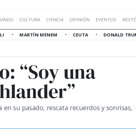
UNDO
CULTURA
CIENCIA
OPINIÓN
EVENTOS
REST
LLI
MARTÍN MENEM
CEUTA
DONALD TRU
o: “Soy una
ghlander”
ea en su pasado, rescata recuerdos y sonrisas,