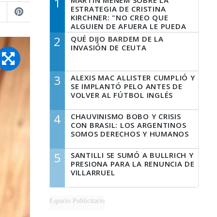
1
MARTÍN MENEM SOBRE LA
ESTRATEGIA DE CRISTINA
KIRCHNER: "NO CREO QUE
ALGUIEN DE AFUERA LE PUEDA
DECIR A LA JUSTICIA LO QUE
2
QUÉ DIJO BARDEM DE LA
TIENE QUE HACER"
INVASIÓN DE CEUTA
3
ALEXIS MAC ALLISTER CUMPLIÓ Y
SE IMPLANTÓ PELO ANTES DE
VOLVER AL FÚTBOL INGLÉS
4
CHAUVINISMO BOBO Y CRISIS
CON BRASIL: LOS ARGENTINOS
SOMOS DERECHOS Y HUMANOS
5
SANTILLI SE SUMÓ A BULLRICH Y
PRESIONA PARA LA RENUNCIA DE
VILLARRUEL
Espacio Publicitario