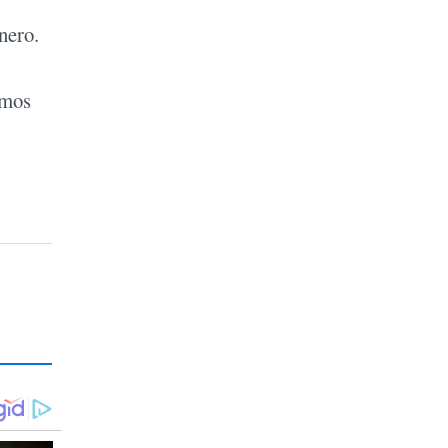
nero.
amos