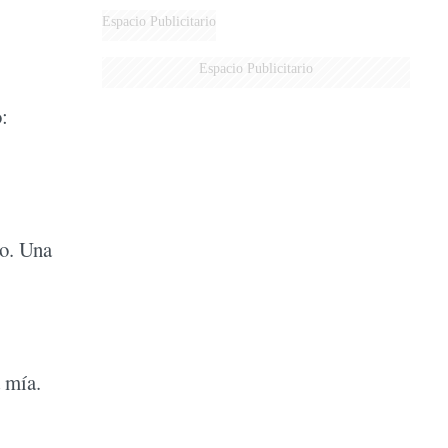
Espacio Publicitario
Espacio Publicitario
:
no. Una
a mía.