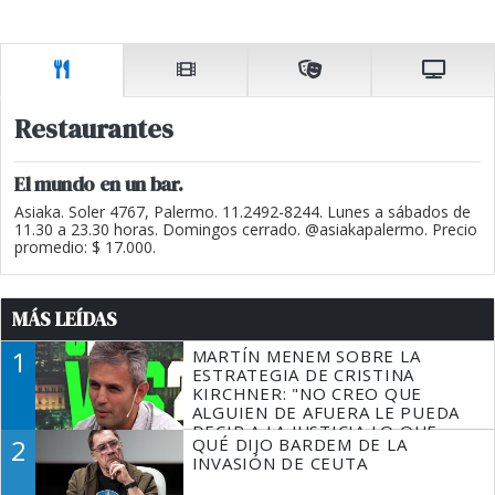
Restaurantes
El mundo en un bar.
Asiaka. Soler 4767, Palermo. 11.2492-8244. Lunes a sábados de
11.30 a 23.30 horas. Domingos cerrado. @asiakapalermo. Precio
promedio: $ 17.000.
MÁS LEÍDAS
1
MARTÍN MENEM SOBRE LA
ESTRATEGIA DE CRISTINA
KIRCHNER: "NO CREO QUE
ALGUIEN DE AFUERA LE PUEDA
DECIR A LA JUSTICIA LO QUE
2
QUÉ DIJO BARDEM DE LA
TIENE QUE HACER"
INVASIÓN DE CEUTA