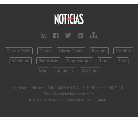
Diario Perfil
Caras
Marie Claire
Fortuna
Hombre
Weekend
Parabrisas
Supercampo
Look
Luz
Mía
Lunateen
BATimes
noticias.perfil.com - Editorial Perfil S.A.
| © Perfil.com 2006-2026 -
Todos los derechos reservados
Registro de Propiedad Intelectual: Nro. 5346433