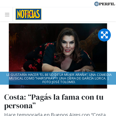
LE GUSTARÍA HACER “EL BESO DE LA MUJER ARAÑA”, UNA COMEDIA
MUSICAL COMO “HAIRSPRAY” Y UNA OBRA DE GARCÍA LORCA. |
FOTO:JOSÉ TOLOMEI.
Costa: “Pagás la fama con tu
persona”
Hace temporada en Buenos Aires con “Costa