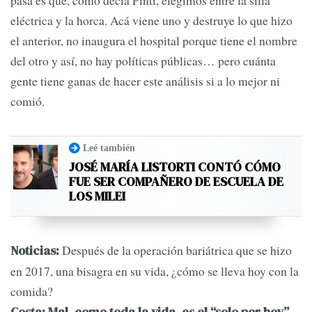
pasa es que, como decía Pinti, elegimos entre la silla
eléctrica y la horca. Acá viene uno y destruye lo que hizo
el anterior, no inaugura el hospital porque tiene el nombre
del otro y así, no hay políticas públicas… pero cuánta
gente tiene ganas de hacer este análisis si a lo mejor ni
comió.
Leé también
JOSÉ MARÍA LISTORTI CONTÓ CÓMO
FUE SER COMPAÑERO DE ESCUELA DE
LOS MILEI
Después de la operación bariátrica que se hizo
Noticias:
en 2017, una bisagra en su vida, ¿cómo se lleva hoy con la
comida?
Costa: Mal, como toda la vida, es el “solo por hoy”,