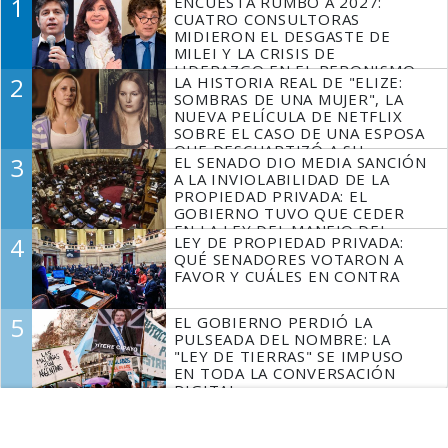
1
ENCUESTA RUMBO A 2027:
CUATRO CONSULTORAS
MIDIERON EL DESGASTE DE
MILEI Y LA CRISIS DE
LIDERAZGO EN EL PERONISMO
2
LA HISTORIA REAL DE "ELIZE:
SOMBRAS DE UNA MUJER", LA
NUEVA PELÍCULA DE NETFLIX
SOBRE EL CASO DE UNA ESPOSA
QUE DESCUARTIZÓ A SU
3
EL SENADO DIO MEDIA SANCIÓN
MARIDO
A LA INVIOLABILIDAD DE LA
PROPIEDAD PRIVADA: EL
GOBIERNO TUVO QUE CEDER
EN LA LEY DEL MANEJO DEL
4
LEY DE PROPIEDAD PRIVADA:
FUEGO
QUÉ SENADORES VOTARON A
FAVOR Y CUÁLES EN CONTRA
5
EL GOBIERNO PERDIÓ LA
PULSEADA DEL NOMBRE: LA
"LEY DE TIERRAS" SE IMPUSO
EN TODA LA CONVERSACIÓN
DIGITAL
Espacio Publicitario