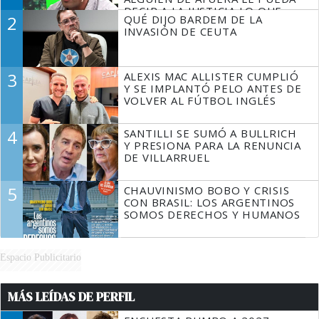
DECIR A LA JUSTICIA LO QUE
2
QUÉ DIJO BARDEM DE LA
TIENE QUE HACER"
INVASIÓN DE CEUTA
3
ALEXIS MAC ALLISTER CUMPLIÓ
Y SE IMPLANTÓ PELO ANTES DE
VOLVER AL FÚTBOL INGLÉS
4
SANTILLI SE SUMÓ A BULLRICH
Y PRESIONA PARA LA RENUNCIA
DE VILLARRUEL
5
CHAUVINISMO BOBO Y CRISIS
CON BRASIL: LOS ARGENTINOS
SOMOS DERECHOS Y HUMANOS
Espacio Publicitario
MÁS LEÍDAS DE PERFIL