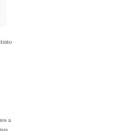
tinto
mos a
mas.