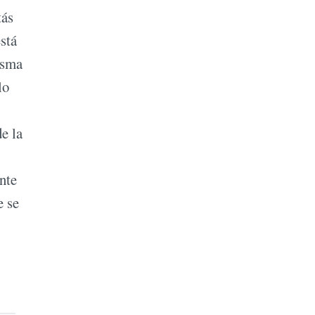
tás
stá
usma
lo
e la
nte
e se