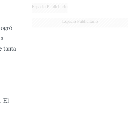
Espacio Publicitario
Espacio Publicitario
logró
la
e tanta
. El