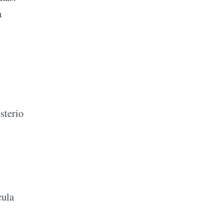
a
sterio
cula