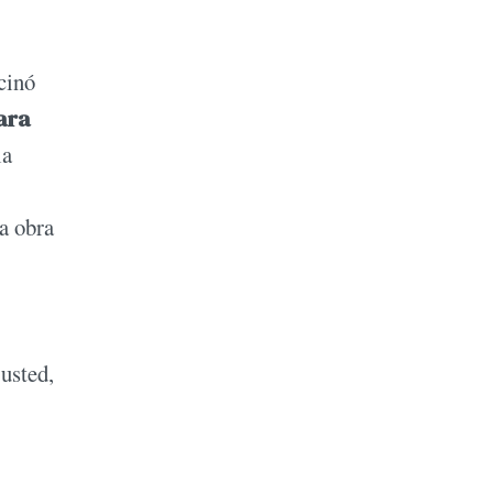
cinó
ara
la
la obra
usted,