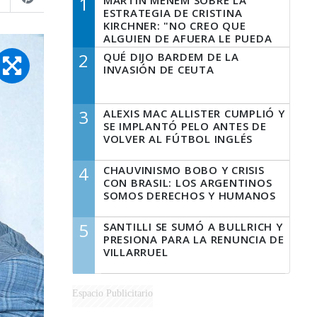
1
MARTÍN MENEM SOBRE LA
ESTRATEGIA DE CRISTINA
KIRCHNER: "NO CREO QUE
ALGUIEN DE AFUERA LE PUEDA
DECIR A LA JUSTICIA LO QUE
2
QUÉ DIJO BARDEM DE LA
TIENE QUE HACER"
INVASIÓN DE CEUTA
3
ALEXIS MAC ALLISTER CUMPLIÓ Y
SE IMPLANTÓ PELO ANTES DE
VOLVER AL FÚTBOL INGLÉS
4
CHAUVINISMO BOBO Y CRISIS
CON BRASIL: LOS ARGENTINOS
SOMOS DERECHOS Y HUMANOS
5
SANTILLI SE SUMÓ A BULLRICH Y
PRESIONA PARA LA RENUNCIA DE
VILLARRUEL
Espacio Publicitario