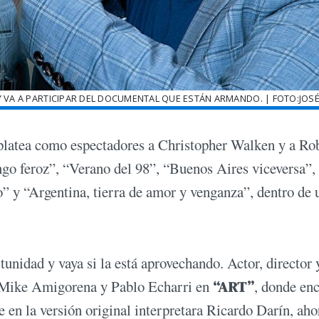
Y VA A PARTICIPAR DEL DOCUMENTAL QUE ESTÁN ARMANDO. | FOTO:JOS
a platea como espectadores a Christopher Walken y a Ro
go feroz”, “Verano del 98”, “Buenos Aires viceversa”,
” y “Argentina, tierra de amor y venganza”, dentro de 
unidad y vaya si la está aprovechando. Actor, director 
 Mike Amigorena y Pablo Echarri en
“ART”
, donde en
e en la versión original interpretara Ricardo Darín, aho