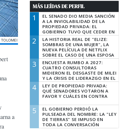
MÁS LEÍDAS DE PERFIL
1
EL SENADO DIO MEDIA SANCIÓN
A LA INVIOLABILIDAD DE LA
PROPIEDAD PRIVADA: EL
GOBIERNO TUVO QUE CEDER EN
LA LEY DEL MANEJO DEL FUEGO
2
LA HISTORIA REAL DE "ELIZE:
É TOLOMEI
SOMBRAS DE UNA MUJER", LA
NUEVA PELÍCULA DE NETFLIX
SOBRE EL CASO DE UNA ESPOSA
bert
QUE DESCUARTIZÓ A SU
3
ENCUESTA RUMBO A 2027:
MARIDO
CUATRO CONSULTORAS
MIDIERON EL DESGASTE DE MILEI
una
Y LA CRISIS DE LIDERAZGO EN EL
PERONISMO
4
LEY DE PROPIEDAD PRIVADA:
QUÉ SENADORES VOTARON A
FAVOR Y CUÁLES EN CONTRA
y
5
EL GOBIERNO PERDIÓ LA
PULSEADA DEL NOMBRE: LA "LEY
carna a
DE TIERRAS" SE IMPUSO EN
TODA LA CONVERSACIÓN
ra
DIGITAL