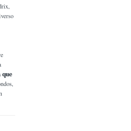
drix,
iverso
re
a
a que
ondos,
n