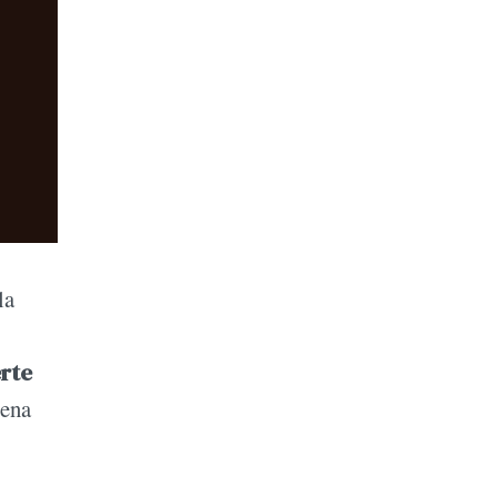
la
rte
uena