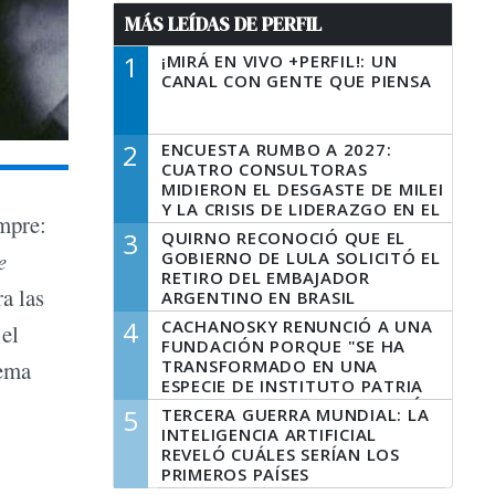
MÁS LEÍDAS DE PERFIL
1
¡MIRÁ EN VIVO +PERFIL!: UN
CANAL CON GENTE QUE PIENSA
2
ENCUESTA RUMBO A 2027:
CUATRO CONSULTORAS
MIDIERON EL DESGASTE DE MILEI
Y LA CRISIS DE LIDERAZGO EN EL
empre:
PERONISMO
3
QUIRNO RECONOCIÓ QUE EL
e
GOBIERNO DE LULA SOLICITÓ EL
RETIRO DEL EMBAJADOR
a las
ARGENTINO EN BRASIL
4
CACHANOSKY RENUNCIÓ A UNA
 el
FUNDACIÓN PORQUE "SE HA
TRANSFORMADO EN UNA
tema
ESPECIE DE INSTITUTO PATRIA
INCONDICIONAL DE LA GESTIÓN
5
TERCERA GUERRA MUNDIAL: LA
DE MILEI"
INTELIGENCIA ARTIFICIAL
REVELÓ CUÁLES SERÍAN LOS
PRIMEROS PAÍSES
LATINOAMERICANOS EN SER