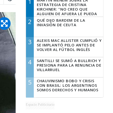
1
MARTÍN MENEM SOBRE LA
ESTRATEGIA DE CRISTINA
KIRCHNER: "NO CREO QUE
ALGUIEN DE AFUERA LE PUEDA
DECIR A LA JUSTICIA LO QUE
2
QUÉ DIJO BARDEM DE LA
TIENE QUE HACER"
INVASIÓN DE CEUTA
3
ALEXIS MAC ALLISTER CUMPLIÓ Y
SE IMPLANTÓ PELO ANTES DE
VOLVER AL FÚTBOL INGLÉS
4
SANTILLI SE SUMÓ A BULLRICH Y
PRESIONA PARA LA RENUNCIA DE
VILLARRUEL
5
CHAUVINISMO BOBO Y CRISIS
CON BRASIL: LOS ARGENTINOS
SOMOS DERECHOS Y HUMANOS
Espacio Publicitario