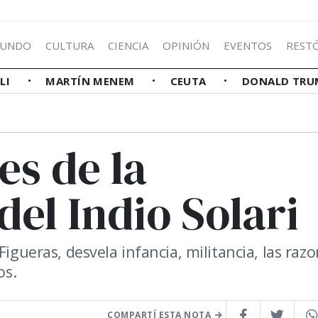
UNDO
CULTURA
CIENCIA
OPINIÓN
EVENTOS
REST
LLI
MARTÍN MENEM
CEUTA
DONALD TRU
es de la
del Indio Solari
Figueras, desvela infancia, militancia, las raz
os.
COMPARTÍ ESTA NOTA