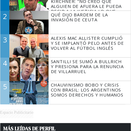
KIRCHNER: "NO CREO QUE
ALGUIEN DE AFUERA LE PUEDA
DECIR A LA JUSTICIA LO QUE
2
QUÉ DIJO BARDEM DE LA
TIENE QUE HACER"
INVASIÓN DE CEUTA
3
ALEXIS MAC ALLISTER CUMPLIÓ
Y SE IMPLANTÓ PELO ANTES DE
VOLVER AL FÚTBOL INGLÉS
4
SANTILLI SE SUMÓ A BULLRICH
Y PRESIONA PARA LA RENUNCIA
DE VILLARRUEL
5
CHAUVINISMO BOBO Y CRISIS
CON BRASIL: LOS ARGENTINOS
SOMOS DERECHOS Y HUMANOS
Espacio Publicitario
MÁS LEÍDAS DE PERFIL