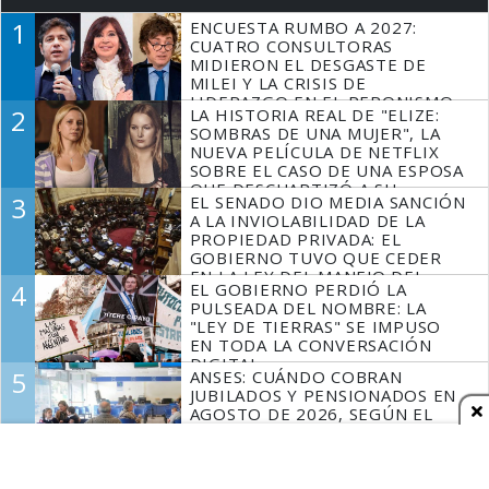
1
ENCUESTA RUMBO A 2027:
CUATRO CONSULTORAS
MIDIERON EL DESGASTE DE
MILEI Y LA CRISIS DE
LIDERAZGO EN EL PERONISMO
2
LA HISTORIA REAL DE "ELIZE:
SOMBRAS DE UNA MUJER", LA
NUEVA PELÍCULA DE NETFLIX
SOBRE EL CASO DE UNA ESPOSA
QUE DESCUARTIZÓ A SU
3
EL SENADO DIO MEDIA SANCIÓN
MARIDO
A LA INVIOLABILIDAD DE LA
PROPIEDAD PRIVADA: EL
GOBIERNO TUVO QUE CEDER
EN LA LEY DEL MANEJO DEL
4
EL GOBIERNO PERDIÓ LA
FUEGO
PULSEADA DEL NOMBRE: LA
"LEY DE TIERRAS" SE IMPUSO
EN TODA LA CONVERSACIÓN
DIGITAL
5
ANSES: CUÁNDO COBRAN
JUBILADOS Y PENSIONADOS EN
AGOSTO DE 2026, SEGÚN EL
DNI
Espacio Publicitario