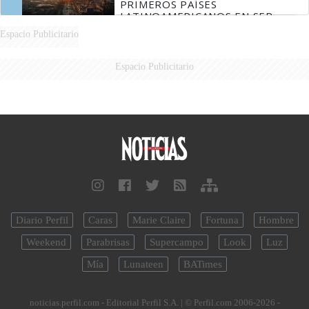
PRIMEROS PAÍSES
LATINOAMERICANOS EN SER
DERROTADOS
Espacio Publicitario
Espacio Publicitario
Diario Perfil
Caras
Marie Claire
Fortuna
Hombre
Weekend
Parabrisas
Supercampo
Look
Luz
Mía
Lunateen
BATimes
noticias.perfil.com - Editorial Perfil S.A.
| © Perfil.com 2006-2026 -