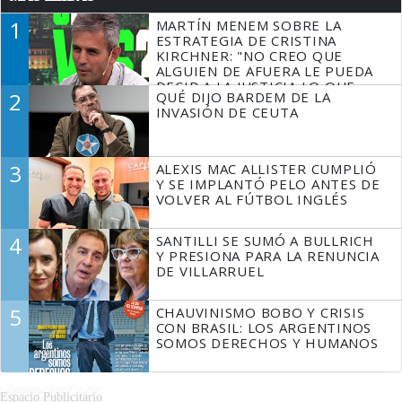
1
MARTÍN MENEM SOBRE LA
ESTRATEGIA DE CRISTINA
KIRCHNER: "NO CREO QUE
ALGUIEN DE AFUERA LE PUEDA
DECIR A LA JUSTICIA LO QUE
2
QUÉ DIJO BARDEM DE LA
TIENE QUE HACER"
INVASIÓN DE CEUTA
3
ALEXIS MAC ALLISTER CUMPLIÓ
Y SE IMPLANTÓ PELO ANTES DE
VOLVER AL FÚTBOL INGLÉS
4
SANTILLI SE SUMÓ A BULLRICH
Y PRESIONA PARA LA RENUNCIA
DE VILLARRUEL
5
CHAUVINISMO BOBO Y CRISIS
CON BRASIL: LOS ARGENTINOS
SOMOS DERECHOS Y HUMANOS
Espacio Publicitario