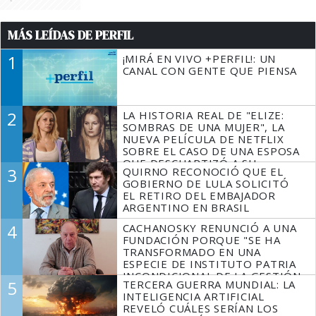
MÁS LEÍDAS DE PERFIL
1
¡MIRÁ EN VIVO +PERFIL!: UN
CANAL CON GENTE QUE PIENSA
2
LA HISTORIA REAL DE "ELIZE:
SOMBRAS DE UNA MUJER", LA
NUEVA PELÍCULA DE NETFLIX
SOBRE EL CASO DE UNA ESPOSA
QUE DESCUARTIZÓ A SU
3
QUIRNO RECONOCIÓ QUE EL
MARIDO
GOBIERNO DE LULA SOLICITÓ
EL RETIRO DEL EMBAJADOR
ARGENTINO EN BRASIL
4
CACHANOSKY RENUNCIÓ A UNA
FUNDACIÓN PORQUE "SE HA
TRANSFORMADO EN UNA
ESPECIE DE INSTITUTO PATRIA
INCONDICIONAL DE LA GESTIÓN
5
TERCERA GUERRA MUNDIAL: LA
DE MILEI"
INTELIGENCIA ARTIFICIAL
REVELÓ CUÁLES SERÍAN LOS