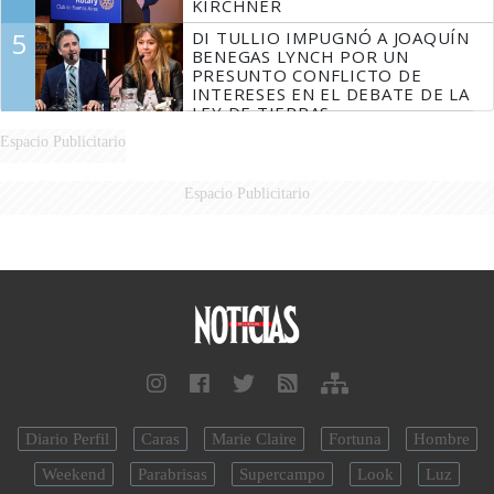
KIRCHNER
5
DI TULLIO IMPUGNÓ A JOAQUÍN
BENEGAS LYNCH POR UN
PRESUNTO CONFLICTO DE
INTERESES EN EL DEBATE DE LA
LEY DE TIERRAS
Espacio Publicitario
Espacio Publicitario
Diario Perfil
Caras
Marie Claire
Fortuna
Hombre
Weekend
Parabrisas
Supercampo
Look
Luz