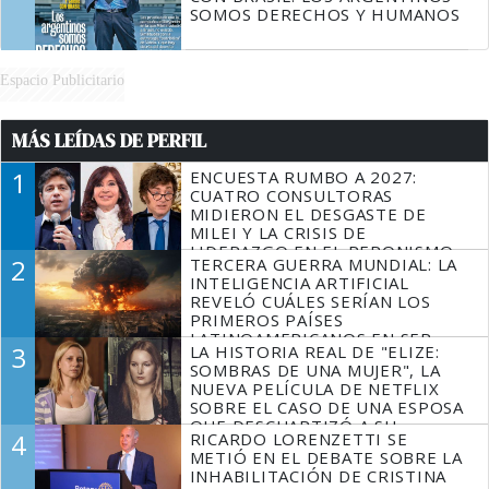
SOMOS DERECHOS Y HUMANOS
Espacio Publicitario
MÁS LEÍDAS DE PERFIL
1
ENCUESTA RUMBO A 2027:
CUATRO CONSULTORAS
MIDIERON EL DESGASTE DE
MILEI Y LA CRISIS DE
LIDERAZGO EN EL PERONISMO
2
TERCERA GUERRA MUNDIAL: LA
INTELIGENCIA ARTIFICIAL
REVELÓ CUÁLES SERÍAN LOS
PRIMEROS PAÍSES
LATINOAMERICANOS EN SER
3
LA HISTORIA REAL DE "ELIZE:
DERROTADOS
SOMBRAS DE UNA MUJER", LA
NUEVA PELÍCULA DE NETFLIX
SOBRE EL CASO DE UNA ESPOSA
QUE DESCUARTIZÓ A SU
4
RICARDO LORENZETTI SE
MARIDO
METIÓ EN EL DEBATE SOBRE LA
INHABILITACIÓN DE CRISTINA