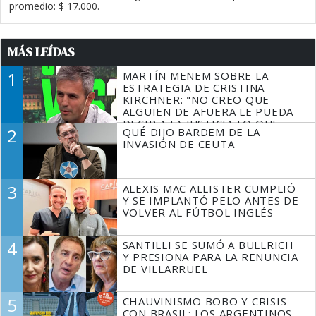
promedio: $ 17.000.
MÁS LEÍDAS
1
MARTÍN MENEM SOBRE LA
ESTRATEGIA DE CRISTINA
KIRCHNER: "NO CREO QUE
ALGUIEN DE AFUERA LE PUEDA
DECIR A LA JUSTICIA LO QUE
2
QUÉ DIJO BARDEM DE LA
TIENE QUE HACER"
INVASIÓN DE CEUTA
3
ALEXIS MAC ALLISTER CUMPLIÓ
Y SE IMPLANTÓ PELO ANTES DE
VOLVER AL FÚTBOL INGLÉS
4
SANTILLI SE SUMÓ A BULLRICH
Y PRESIONA PARA LA RENUNCIA
DE VILLARRUEL
5
CHAUVINISMO BOBO Y CRISIS
CON BRASIL: LOS ARGENTINOS