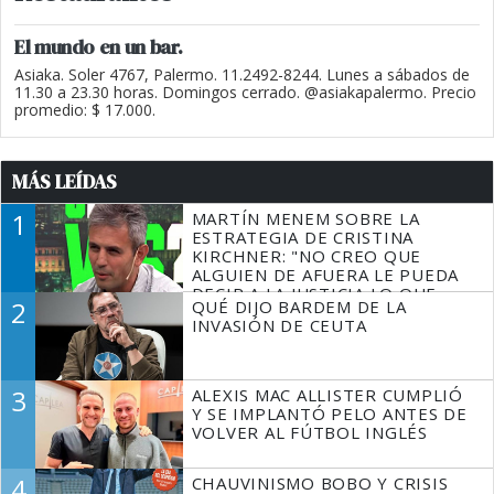
El mundo en un bar.
Asiaka. Soler 4767, Palermo. 11.2492-8244. Lunes a sábados de
11.30 a 23.30 horas. Domingos cerrado. @asiakapalermo. Precio
promedio: $ 17.000.
MÁS LEÍDAS
1
MARTÍN MENEM SOBRE LA
ESTRATEGIA DE CRISTINA
KIRCHNER: "NO CREO QUE
ALGUIEN DE AFUERA LE PUEDA
DECIR A LA JUSTICIA LO QUE
2
QUÉ DIJO BARDEM DE LA
TIENE QUE HACER"
INVASIÓN DE CEUTA
3
ALEXIS MAC ALLISTER CUMPLIÓ
Y SE IMPLANTÓ PELO ANTES DE
VOLVER AL FÚTBOL INGLÉS
4
CHAUVINISMO BOBO Y CRISIS