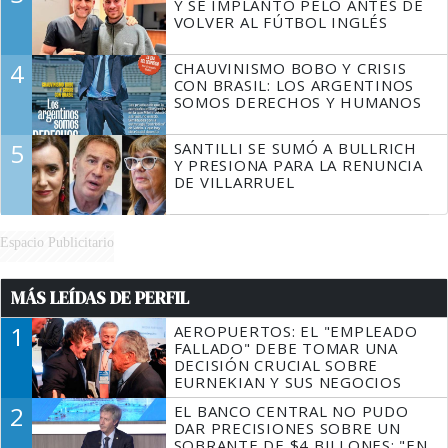
Y SE IMPLANTÓ PELO ANTES DE
VOLVER AL FÚTBOL INGLÉS
4
CHAUVINISMO BOBO Y CRISIS
CON BRASIL: LOS ARGENTINOS
SOMOS DERECHOS Y HUMANOS
5
SANTILLI SE SUMÓ A BULLRICH
Y PRESIONA PARA LA RENUNCIA
DE VILLARRUEL
Espacio Publicitario
MÁS LEÍDAS DE PERFIL
1
AEROPUERTOS: EL "EMPLEADO
FALLADO" DEBE TOMAR UNA
DECISIÓN CRUCIAL SOBRE
EURNEKIAN Y SUS NEGOCIOS
2
EL BANCO CENTRAL NO PUDO
DAR PRECISIONES SOBRE UN
SOBRANTE DE $4 BILLONES: "EN