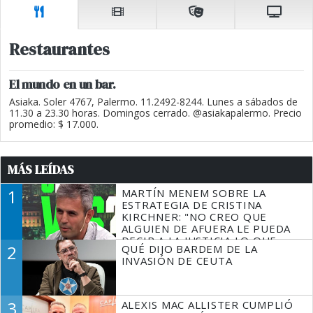
Restaurantes
El mundo en un bar.
Asiaka. Soler 4767, Palermo. 11.2492-8244. Lunes a sábados de
11.30 a 23.30 horas. Domingos cerrado. @asiakapalermo. Precio
promedio: $ 17.000.
MÁS LEÍDAS
1
MARTÍN MENEM SOBRE LA
ESTRATEGIA DE CRISTINA
KIRCHNER: "NO CREO QUE
ALGUIEN DE AFUERA LE PUEDA
DECIR A LA JUSTICIA LO QUE
2
QUÉ DIJO BARDEM DE LA
TIENE QUE HACER"
INVASIÓN DE CEUTA
3
ALEXIS MAC ALLISTER CUMPLIÓ