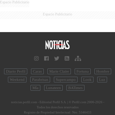
Espacio Publicitario
Espacio Publicitario
Diario Perfil
Caras
Marie Claire
Fortuna
Hombre
Weekend
Parabrisas
Supercampo
Look
Luz
Mía
Lunateen
BATimes
noticias.perfil.com - Editorial Perfil S.A.
| © Perfil.com 2006-2026 -
Todos los derechos reservados
Registro de Propiedad Intelectual: Nro. 5346433