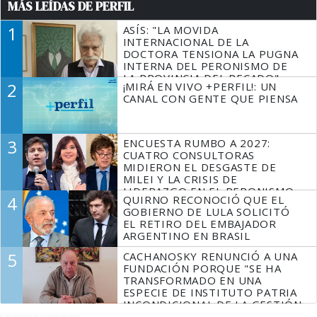
MÁS LEÍDAS DE PERFIL
1
ASÍS: "LA MOVIDA
INTERNACIONAL DE LA
DOCTORA TENSIONA LA PUGNA
INTERNA DEL PERONISMO DE
LA PROVINCIA DEL PECADO"
2
¡MIRÁ EN VIVO +PERFIL!: UN
CANAL CON GENTE QUE PIENSA
3
ENCUESTA RUMBO A 2027:
CUATRO CONSULTORAS
MIDIERON EL DESGASTE DE
MILEI Y LA CRISIS DE
LIDERAZGO EN EL PERONISMO
4
QUIRNO RECONOCIÓ QUE EL
GOBIERNO DE LULA SOLICITÓ
EL RETIRO DEL EMBAJADOR
ARGENTINO EN BRASIL
5
CACHANOSKY RENUNCIÓ A UNA
FUNDACIÓN PORQUE "SE HA
TRANSFORMADO EN UNA
ESPECIE DE INSTITUTO PATRIA
INCONDICIONAL DE LA GESTIÓN
DE MILEI"