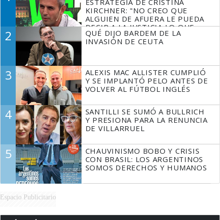
ESTRATEGIA DE CRISTINA
KIRCHNER: "NO CREO QUE
ALGUIEN DE AFUERA LE PUEDA
DECIR A LA JUSTICIA LO QUE
2
QUÉ DIJO BARDEM DE LA
TIENE QUE HACER"
INVASIÓN DE CEUTA
3
ALEXIS MAC ALLISTER CUMPLIÓ
Y SE IMPLANTÓ PELO ANTES DE
VOLVER AL FÚTBOL INGLÉS
4
SANTILLI SE SUMÓ A BULLRICH
Y PRESIONA PARA LA RENUNCIA
DE VILLARRUEL
5
CHAUVINISMO BOBO Y CRISIS
CON BRASIL: LOS ARGENTINOS
SOMOS DERECHOS Y HUMANOS
Espacio Publicitario