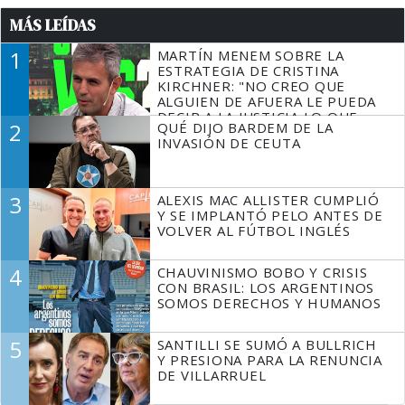
MÁS LEÍDAS
1
MARTÍN MENEM SOBRE LA
ESTRATEGIA DE CRISTINA
KIRCHNER: "NO CREO QUE
ALGUIEN DE AFUERA LE PUEDA
DECIR A LA JUSTICIA LO QUE
2
QUÉ DIJO BARDEM DE LA
TIENE QUE HACER"
INVASIÓN DE CEUTA
3
ALEXIS MAC ALLISTER CUMPLIÓ
Y SE IMPLANTÓ PELO ANTES DE
VOLVER AL FÚTBOL INGLÉS
4
CHAUVINISMO BOBO Y CRISIS
CON BRASIL: LOS ARGENTINOS
SOMOS DERECHOS Y HUMANOS
5
SANTILLI SE SUMÓ A BULLRICH
Y PRESIONA PARA LA RENUNCIA
DE VILLARRUEL