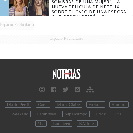
SOMBRAS DE UNA MUJER", LA
NUEVA PELÍCULA DE NETFLIX
SOBRE EL CASO DE UNA ESPOSA
QUE DESCUARTIZÓ A SU
MARIDO
Espacio Publicitario
Espacio Publicitario
Diario Perfil
Caras
Marie Claire
Fortuna
Hombre
Weekend
Parabrisas
Supercampo
Look
Luz
Mía
Lunateen
BATimes