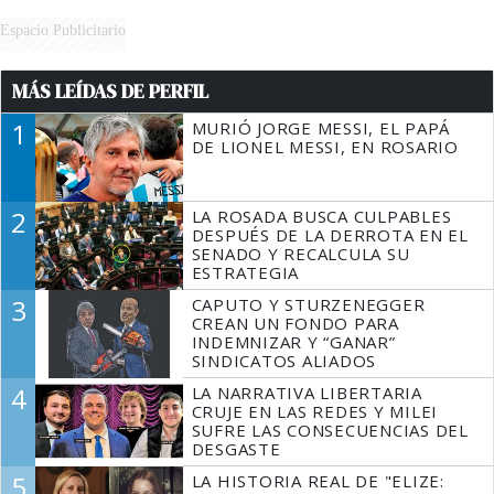
Espacio Publicitario
MÁS LEÍDAS DE PERFIL
1
MURIÓ JORGE MESSI, EL PAPÁ
DE LIONEL MESSI, EN ROSARIO
2
LA ROSADA BUSCA CULPABLES
DESPUÉS DE LA DERROTA EN EL
SENADO Y RECALCULA SU
ESTRATEGIA
3
CAPUTO Y STURZENEGGER
CREAN UN FONDO PARA
INDEMNIZAR Y “GANAR”
SINDICATOS ALIADOS
4
LA NARRATIVA LIBERTARIA
CRUJE EN LAS REDES Y MILEI
SUFRE LAS CONSECUENCIAS DEL
DESGASTE
5
LA HISTORIA REAL DE "ELIZE: