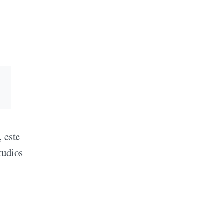
 este
tudios