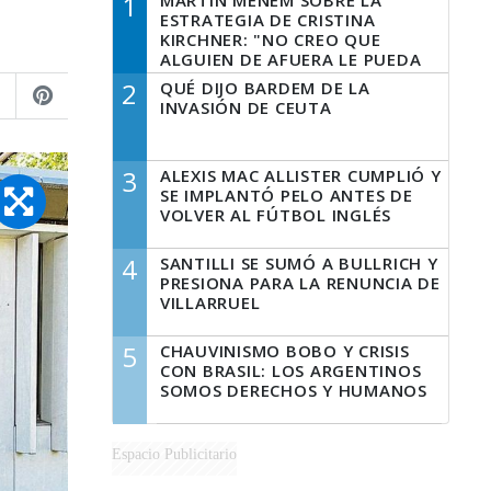
1
MARTÍN MENEM SOBRE LA
ESTRATEGIA DE CRISTINA
KIRCHNER: "NO CREO QUE
ALGUIEN DE AFUERA LE PUEDA
DECIR A LA JUSTICIA LO QUE
2
QUÉ DIJO BARDEM DE LA
TIENE QUE HACER"
INVASIÓN DE CEUTA
3
ALEXIS MAC ALLISTER CUMPLIÓ Y
SE IMPLANTÓ PELO ANTES DE
VOLVER AL FÚTBOL INGLÉS
4
SANTILLI SE SUMÓ A BULLRICH Y
PRESIONA PARA LA RENUNCIA DE
VILLARRUEL
5
CHAUVINISMO BOBO Y CRISIS
CON BRASIL: LOS ARGENTINOS
SOMOS DERECHOS Y HUMANOS
Espacio Publicitario