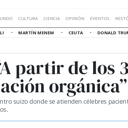
UNDO
CULTURA
CIENCIA
OPINIÓN
EVENTOS
REST
LLI
MARTÍN MENEM
CEUTA
DONALD TRU
A partir de los 
nación orgánica”
centro suizo donde se atienden célebres pacien
os.