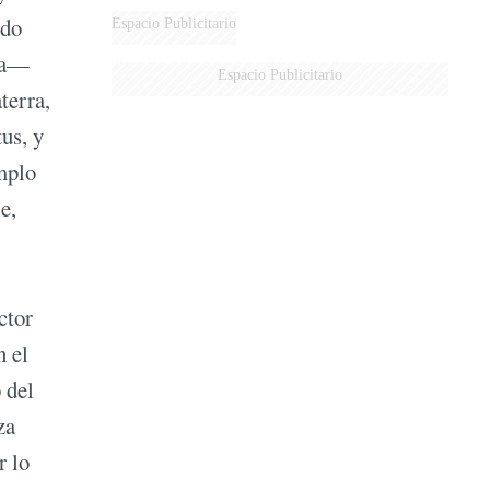
ido
Espacio Publicitario
ala—
Espacio Publicitario
terra,
tus, y
mplo
e,
ctor
n el
 del
za
r lo