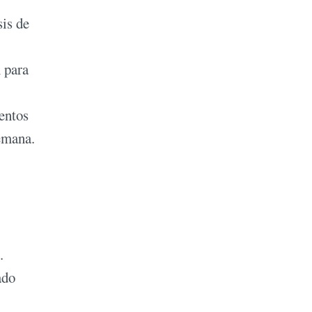
sis de
 para
ientos
semana.
.
ado