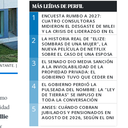
MÁS LEÍDAS DE PERFIL
1
ENCUESTA RUMBO A 2027:
CUATRO CONSULTORAS
MIDIERON EL DESGASTE DE MILEI
Y LA CRISIS DE LIDERAZGO EN EL
PERONISMO
2
LA HISTORIA REAL DE "ELIZE:
SOMBRAS DE UNA MUJER", LA
NUEVA PELÍCULA DE NETFLIX
SOBRE EL CASO DE UNA ESPOSA
QUE DESCUARTIZÓ A SU
3
EL SENADO DIO MEDIA SANCIÓN
MARIDO
NTANTE. |
A LA INVIOLABILIDAD DE LA
PROPIEDAD PRIVADA: EL
GOBIERNO TUVO QUE CEDER EN
LA LEY DEL MANEJO DEL FUEGO
4
EL GOBIERNO PERDIÓ LA
PULSEADA DEL NOMBRE: LA "LEY
DE TIERRAS" SE IMPUSO EN
omo
TODA LA CONVERSACIÓN
DIGITAL
lidad
5
ANSES: CUÁNDO COBRAN
JUBILADOS Y PENSIONADOS EN
llie
AGOSTO DE 2026, SEGÚN EL DNI
y