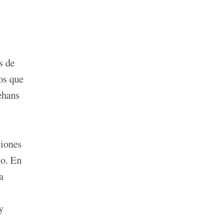
s de
os que
ehans
ciones
jo. En
a
y