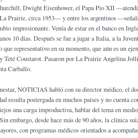
 Churchill, Dwight Eisenhower, el Papa Pio XII —atend
 La Prairie, circa 1953— y entre los argentinos —señ
io impresionante. Venía de estar en el banco en Ingla
unos 10 días. Después se fue a jugar a Italia, a la Juven
 que representativo en su momento, que aún es un eje
Teté Coustarot. Pasaron por La Prairie Angelina Jolli
nta Carballo.
enestar, NOTICIAS habló con su director médico, el do
ad resulta postergada en muchos países y no cuenta co
iejos una carga improductiva, hablar del tema en medio
 Sin embargo, desde hace más de 90 años, la clínica sui
s mayores, con programas médicos orientados a acompaña