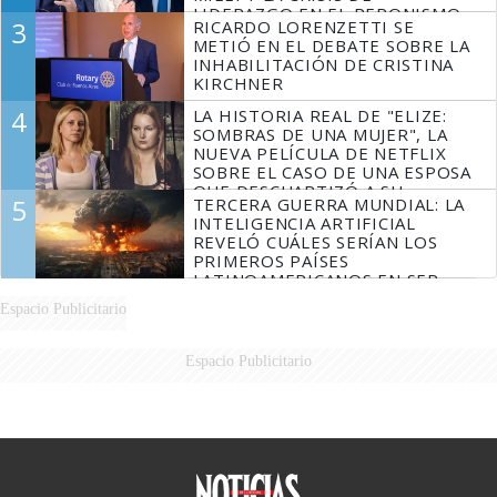
LIDERAZGO EN EL PERONISMO
3
RICARDO LORENZETTI SE
METIÓ EN EL DEBATE SOBRE LA
INHABILITACIÓN DE CRISTINA
KIRCHNER
4
LA HISTORIA REAL DE "ELIZE:
SOMBRAS DE UNA MUJER", LA
NUEVA PELÍCULA DE NETFLIX
SOBRE EL CASO DE UNA ESPOSA
QUE DESCUARTIZÓ A SU
5
TERCERA GUERRA MUNDIAL: LA
MARIDO
INTELIGENCIA ARTIFICIAL
REVELÓ CUÁLES SERÍAN LOS
PRIMEROS PAÍSES
LATINOAMERICANOS EN SER
DERROTADOS
Espacio Publicitario
Espacio Publicitario