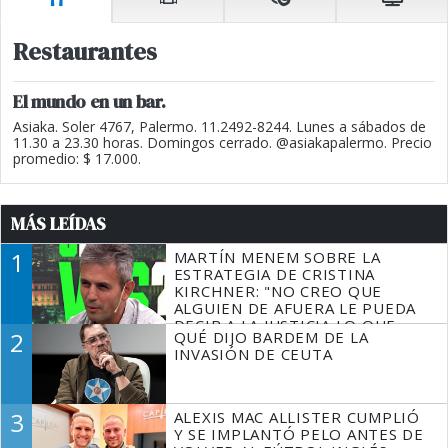
Restaurantes
El mundo en un bar.
Asiaka. Soler 4767, Palermo. 11.2492-8244. Lunes a sábados de
11.30 a 23.30 horas. Domingos cerrado. @asiakapalermo. Precio
promedio: $ 17.000.
MÁS LEÍDAS
1
MARTÍN MENEM SOBRE LA
ESTRATEGIA DE CRISTINA
KIRCHNER: "NO CREO QUE
ALGUIEN DE AFUERA LE PUEDA
DECIR A LA JUSTICIA LO QUE
2
QUÉ DIJO BARDEM DE LA
TIENE QUE HACER"
INVASIÓN DE CEUTA
3
ALEXIS MAC ALLISTER CUMPLIÓ
Y SE IMPLANTÓ PELO ANTES DE