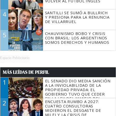
VOLVER AL FÚTBOL INGLÉS
4
SANTILLI SE SUMÓ A BULLRICH
Y PRESIONA PARA LA RENUNCIA
DE VILLARRUEL
5
CHAUVINISMO BOBO Y CRISIS
CON BRASIL: LOS ARGENTINOS
SOMOS DERECHOS Y HUMANOS
Espacio Publicitario
MÁS LEÍDAS DE PERFIL
1
EL SENADO DIO MEDIA SANCIÓN
A LA INVIOLABILIDAD DE LA
PROPIEDAD PRIVADA: EL
GOBIERNO TUVO QUE CEDER
EN LA LEY DEL MANEJO DEL
2
ENCUESTA RUMBO A 2027:
FUEGO
CUATRO CONSULTORAS
MIDIERON EL DESGASTE DE
MILEI Y LA CRISIS DE