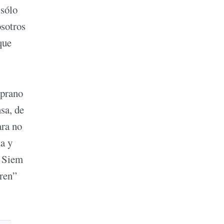
 sólo
osotros
que
mprano
sa, de
ara no
da y
e Siem
rren”