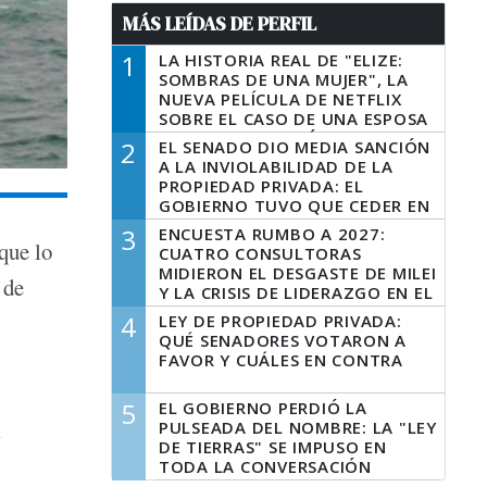
MÁS LEÍDAS DE PERFIL
1
LA HISTORIA REAL DE "ELIZE:
SOMBRAS DE UNA MUJER", LA
NUEVA PELÍCULA DE NETFLIX
SOBRE EL CASO DE UNA ESPOSA
QUE DESCUARTIZÓ A SU
2
EL SENADO DIO MEDIA SANCIÓN
MARIDO
A LA INVIOLABILIDAD DE LA
PROPIEDAD PRIVADA: EL
GOBIERNO TUVO QUE CEDER EN
LA LEY DEL MANEJO DEL FUEGO
3
ENCUESTA RUMBO A 2027:
que lo
CUATRO CONSULTORAS
MIDIERON EL DESGASTE DE MILEI
 de
Y LA CRISIS DE LIDERAZGO EN EL
PERONISMO
4
LEY DE PROPIEDAD PRIVADA:
QUÉ SENADORES VOTARON A
FAVOR Y CUÁLES EN CONTRA
5
EL GOBIERNO PERDIÓ LA
PULSEADA DEL NOMBRE: LA "LEY
s
DE TIERRAS" SE IMPUSO EN
TODA LA CONVERSACIÓN
DIGITAL