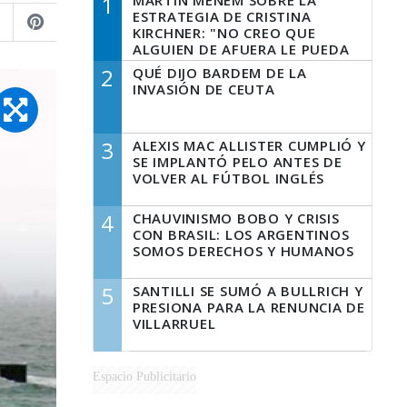
1
MARTÍN MENEM SOBRE LA
ESTRATEGIA DE CRISTINA
KIRCHNER: "NO CREO QUE
ALGUIEN DE AFUERA LE PUEDA
DECIR A LA JUSTICIA LO QUE
2
QUÉ DIJO BARDEM DE LA
TIENE QUE HACER"
INVASIÓN DE CEUTA
3
ALEXIS MAC ALLISTER CUMPLIÓ Y
SE IMPLANTÓ PELO ANTES DE
VOLVER AL FÚTBOL INGLÉS
4
CHAUVINISMO BOBO Y CRISIS
CON BRASIL: LOS ARGENTINOS
SOMOS DERECHOS Y HUMANOS
5
SANTILLI SE SUMÓ A BULLRICH Y
PRESIONA PARA LA RENUNCIA DE
VILLARRUEL
Espacio Publicitario