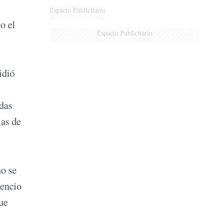
Espacio Publicitario
o el
Espacio Publicitario
idió
adas
ias de
mo se
lencio
ue