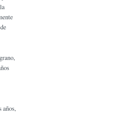
la
mente
 de
lgrano,
años
s años,