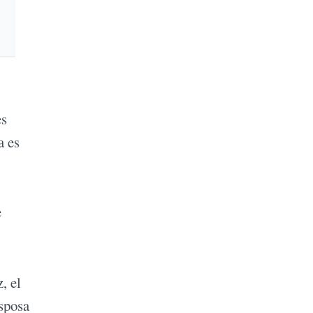
es
a es
e
, el
esposa