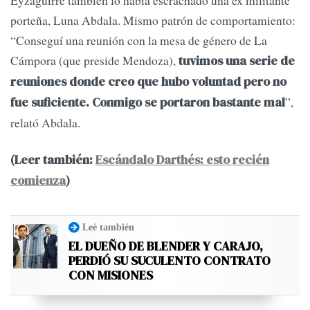
Eyzaguirre también lo había escrachado una ex militante
porteña, Luna Abdala. Mismo patrón de comportamiento:
“Conseguí una reunión con la mesa de género de La
Cámpora (que preside Mendoza),
tuvimos una serie de
reuniones donde creo que hubo voluntad pero no
”,
fue suficiente. Conmigo se portaron bastante mal
relató Abdala.
(Leer también:
Escándalo Darthés: esto recién
comienza
)
Leé también
EL DUEÑO DE BLENDER Y CARAJO,
PERDIÓ SU SUCULENTO CONTRATO
CON MISIONES