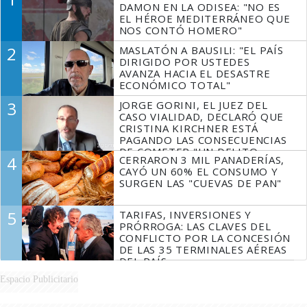
DAMON EN LA ODISEA: "NO ES
EL HÉROE MEDITERRÁNEO QUE
NOS CONTÓ HOMERO"
2
MASLATÓN A BAUSILI: "EL PAÍS
DIRIGIDO POR USTEDES
AVANZA HACIA EL DESASTRE
ECONÓMICO TOTAL"
3
JORGE GORINI, EL JUEZ DEL
CASO VIALIDAD, DECLARÓ QUE
CRISTINA KIRCHNER ESTÁ
PAGANDO LAS CONSECUENCIAS
DE COMETER "UN DELITO
4
CERRARON 3 MIL PANADERÍAS,
COMPROBADO"
CAYÓ UN 60% EL CONSUMO Y
SURGEN LAS "CUEVAS DE PAN"
5
TARIFAS, INVERSIONES Y
PRÓRROGA: LAS CLAVES DEL
CONFLICTO POR LA CONCESIÓN
DE LAS 35 TERMINALES AÉREAS
DEL PAÍS
Espacio Publicitario