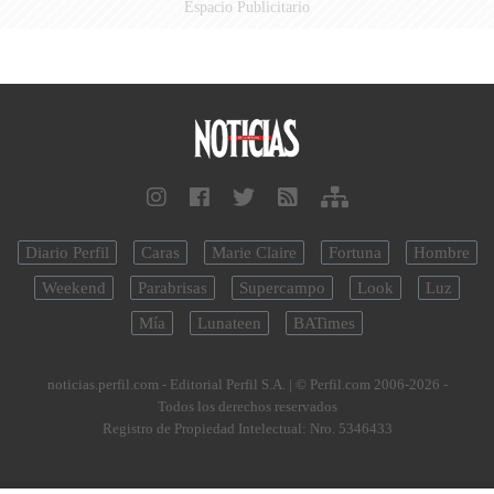
Espacio Publicitario
Diario Perfil
Caras
Marie Claire
Fortuna
Hombre
Weekend
Parabrisas
Supercampo
Look
Luz
Mía
Lunateen
BATimes
noticias.perfil.com - Editorial Perfil S.A.
| © Perfil.com 2006-2026 -
Todos los derechos reservados
Registro de Propiedad Intelectual: Nro. 5346433