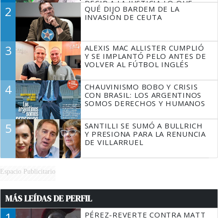
DECIR A LA JUSTICIA LO QUE
2
QUÉ DIJO BARDEM DE LA
TIENE QUE HACER"
INVASIÓN DE CEUTA
3
ALEXIS MAC ALLISTER CUMPLIÓ
Y SE IMPLANTÓ PELO ANTES DE
VOLVER AL FÚTBOL INGLÉS
4
CHAUVINISMO BOBO Y CRISIS
CON BRASIL: LOS ARGENTINOS
SOMOS DERECHOS Y HUMANOS
5
SANTILLI SE SUMÓ A BULLRICH
Y PRESIONA PARA LA RENUNCIA
DE VILLARRUEL
Espacio Publicitario
MÁS LEÍDAS DE PERFIL
1
PÉREZ-REVERTE CONTRA MATT