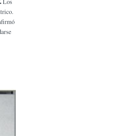
.
Los
trico.
afirmó
darse