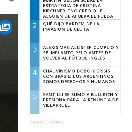
1
MARTÍN MENEM SOBRE LA
ESTRATEGIA DE CRISTINA
KIRCHNER: "NO CREO QUE
ALGUIEN DE AFUERA LE PUEDA
DECIR A LA JUSTICIA LO QUE
2
QUÉ DIJO BARDEM DE LA
TIENE QUE HACER"
INVASIÓN DE CEUTA
3
ALEXIS MAC ALLISTER CUMPLIÓ Y
SE IMPLANTÓ PELO ANTES DE
VOLVER AL FÚTBOL INGLÉS
4
CHAUVINISMO BOBO Y CRISIS
CON BRASIL: LOS ARGENTINOS
SOMOS DERECHOS Y HUMANOS
5
SANTILLI SE SUMÓ A BULLRICH Y
PRESIONA PARA LA RENUNCIA DE
VILLARRUEL
Espacio Publicitario