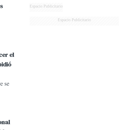
os
Espacio Publicitario
Espacio Publicitario
cer el
pidió
e se
onal