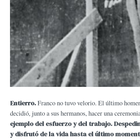
Entierro.
Franco no tuvo velorio. El último homena
decidió, junto a sus hermanos, hacer una ceremoni
ejemplo del esfuerzo y del trabajo. Desped
y disfrutó de la vida hasta el último moment