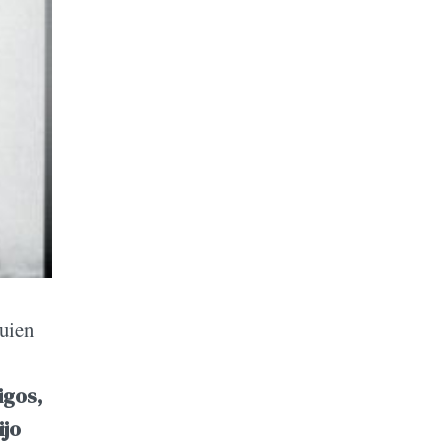
quien
igos,
ijo