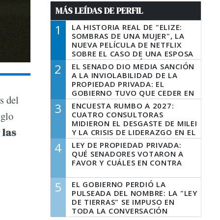
MÁS LEÍDAS DE PERFIL
1
LA HISTORIA REAL DE "ELIZE:
SOMBRAS DE UNA MUJER", LA
NUEVA PELÍCULA DE NETFLIX
SOBRE EL CASO DE UNA ESPOSA
QUE DESCUARTIZÓ A SU
2
EL SENADO DIO MEDIA SANCIÓN
MARIDO
A LA INVIOLABILIDAD DE LA
PROPIEDAD PRIVADA: EL
GOBIERNO TUVO QUE CEDER EN
s del
LA LEY DEL MANEJO DEL FUEGO
3
ENCUESTA RUMBO A 2027:
iglo
CUATRO CONSULTORAS
MIDIERON EL DESGASTE DE MILEI
 las
Y LA CRISIS DE LIDERAZGO EN EL
PERONISMO
4
LEY DE PROPIEDAD PRIVADA:
QUÉ SENADORES VOTARON A
FAVOR Y CUÁLES EN CONTRA
5
EL GOBIERNO PERDIÓ LA
PULSEADA DEL NOMBRE: LA "LEY
DE TIERRAS" SE IMPUSO EN
TODA LA CONVERSACIÓN
DIGITAL