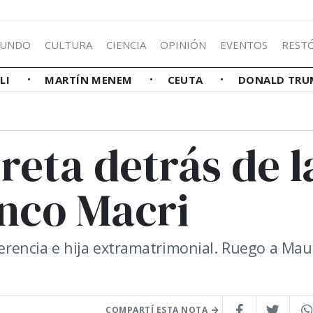
UNDO
CULTURA
CIENCIA
OPINIÓN
EVENTOS
REST
LLI
MARTÍN MENEM
CEUTA
DONALD TRU
creta detrás de l
nco Macri
 Herencia e hija extramatrimonial. Ruego a Mau
COMPARTÍ ESTA NOTA