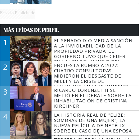
Espacio Publicitario
MÁS LEÍDAS DE PERFIL
1
EL SENADO DIO MEDIA SANCIÓN
A LA INVIOLABILIDAD DE LA
PROPIEDAD PRIVADA: EL
GOBIERNO TUVO QUE CEDER
EN LA LEY DEL MANEJO DEL
2
ENCUESTA RUMBO A 2027:
FUEGO
CUATRO CONSULTORAS
MIDIERON EL DESGASTE DE
MILEI Y LA CRISIS DE
LIDERAZGO EN EL PERONISMO
3
RICARDO LORENZETTI SE
METIÓ EN EL DEBATE SOBRE LA
INHABILITACIÓN DE CRISTINA
KIRCHNER
4
LA HISTORIA REAL DE "ELIZE:
SOMBRAS DE UNA MUJER", LA
NUEVA PELÍCULA DE NETFLIX
SOBRE EL CASO DE UNA ESPOSA
QUE DESCUARTIZÓ A SU