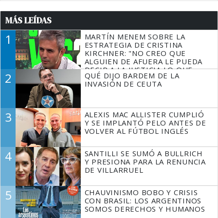
MÁS LEÍDAS
1
MARTÍN MENEM SOBRE LA
ESTRATEGIA DE CRISTINA
KIRCHNER: "NO CREO QUE
ALGUIEN DE AFUERA LE PUEDA
DECIR A LA JUSTICIA LO QUE
2
QUÉ DIJO BARDEM DE LA
TIENE QUE HACER"
INVASIÓN DE CEUTA
3
ALEXIS MAC ALLISTER CUMPLIÓ
Y SE IMPLANTÓ PELO ANTES DE
VOLVER AL FÚTBOL INGLÉS
4
SANTILLI SE SUMÓ A BULLRICH
Y PRESIONA PARA LA RENUNCIA
DE VILLARRUEL
5
CHAUVINISMO BOBO Y CRISIS
CON BRASIL: LOS ARGENTINOS
SOMOS DERECHOS Y HUMANOS