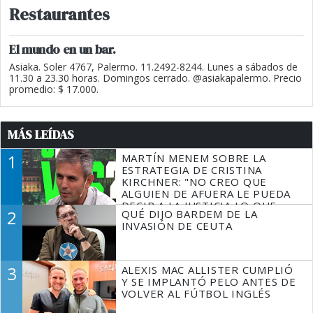
Restaurantes
El mundo en un bar.
Asiaka. Soler 4767, Palermo. 11.2492-8244. Lunes a sábados de
11.30 a 23.30 horas. Domingos cerrado. @asiakapalermo. Precio
promedio: $ 17.000.
MÁS LEÍDAS
1
MARTÍN MENEM SOBRE LA
ESTRATEGIA DE CRISTINA
KIRCHNER: "NO CREO QUE
ALGUIEN DE AFUERA LE PUEDA
DECIR A LA JUSTICIA LO QUE
2
QUÉ DIJO BARDEM DE LA
TIENE QUE HACER"
INVASIÓN DE CEUTA
3
ALEXIS MAC ALLISTER CUMPLIÓ
Y SE IMPLANTÓ PELO ANTES DE
VOLVER AL FÚTBOL INGLÉS