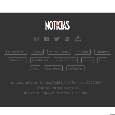
Diario Perfil
Caras
Marie Claire
Fortuna
Hombre
Weekend
Parabrisas
Supercampo
Look
Luz
Mía
Lunateen
BATimes
noticias.perfil.com - Editorial Perfil S.A.
| © Perfil.com 2006-2026 -
Todos los derechos reservados
Registro de Propiedad Intelectual: Nro. 5346433