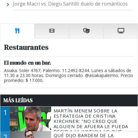
Jorge Macri vs. Diego Santilli: duelo de románticos
Restaurantes
El mundo en un bar.
Asiaka. Soler 4767, Palermo. 11.2492-8244. Lunes a sábados de
11.30 a 23.30 horas. Domingos cerrado. @asiakapalermo. Precio
promedio: $ 17.000.
MÁS LEÍDAS
1
MARTÍN MENEM SOBRE LA
ESTRATEGIA DE CRISTINA
KIRCHNER: "NO CREO QUE
ALGUIEN DE AFUERA LE PUEDA
DECIR A LA JUSTICIA LO QUE
2
QUÉ DIJO BARDEM DE LA
TIENE QUE HACER"