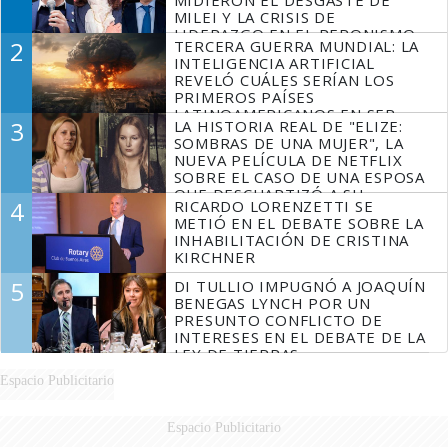
MILEI Y LA CRISIS DE
LIDERAZGO EN EL PERONISMO
2
TERCERA GUERRA MUNDIAL: LA
INTELIGENCIA ARTIFICIAL
REVELÓ CUÁLES SERÍAN LOS
PRIMEROS PAÍSES
LATINOAMERICANOS EN SER
3
LA HISTORIA REAL DE "ELIZE:
DERROTADOS
SOMBRAS DE UNA MUJER", LA
NUEVA PELÍCULA DE NETFLIX
SOBRE EL CASO DE UNA ESPOSA
QUE DESCUARTIZÓ A SU
4
RICARDO LORENZETTI SE
MARIDO
METIÓ EN EL DEBATE SOBRE LA
INHABILITACIÓN DE CRISTINA
KIRCHNER
5
DI TULLIO IMPUGNÓ A JOAQUÍN
BENEGAS LYNCH POR UN
PRESUNTO CONFLICTO DE
INTERESES EN EL DEBATE DE LA
LEY DE TIERRAS
Espacio Publicitario
Espacio Publicitario