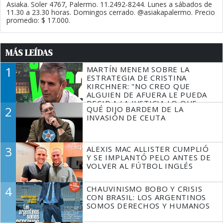
Asiaka. Soler 4767, Palermo. 11.2492-8244. Lunes a sábados de
11.30 a 23.30 horas. Domingos cerrado. @asiakapalermo. Precio
promedio: $ 17.000.
MÁS LEÍDAS
1
MARTÍN MENEM SOBRE LA
ESTRATEGIA DE CRISTINA
KIRCHNER: "NO CREO QUE
ALGUIEN DE AFUERA LE PUEDA
DECIR A LA JUSTICIA LO QUE
2
QUÉ DIJO BARDEM DE LA
TIENE QUE HACER"
INVASIÓN DE CEUTA
3
ALEXIS MAC ALLISTER CUMPLIÓ
Y SE IMPLANTÓ PELO ANTES DE
VOLVER AL FÚTBOL INGLÉS
4
CHAUVINISMO BOBO Y CRISIS
CON BRASIL: LOS ARGENTINOS
SOMOS DERECHOS Y HUMANOS