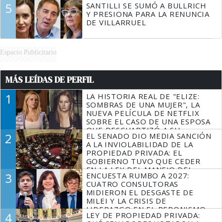
5
SANTILLI SE SUMÓ A BULLRICH
Y PRESIONA PARA LA RENUNCIA
DE VILLARRUEL
Espacio Publicitario
MÁS LEÍDAS DE PERFIL
1
LA HISTORIA REAL DE "ELIZE:
SOMBRAS DE UNA MUJER", LA
NUEVA PELÍCULA DE NETFLIX
SOBRE EL CASO DE UNA ESPOSA
QUE DESCUARTIZÓ A SU
2
EL SENADO DIO MEDIA SANCIÓN
MARIDO
A LA INVIOLABILIDAD DE LA
PROPIEDAD PRIVADA: EL
GOBIERNO TUVO QUE CEDER
EN LA LEY DEL MANEJO DEL
3
ENCUESTA RUMBO A 2027:
FUEGO
CUATRO CONSULTORAS
MIDIERON EL DESGASTE DE
MILEI Y LA CRISIS DE
LIDERAZGO EN EL PERONISMO
4
LEY DE PROPIEDAD PRIVADA: