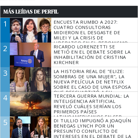
MÁS LEÍDAS DE PERFIL
1
ENCUESTA RUMBO A 2027:
CUATRO CONSULTORAS
MIDIERON EL DESGASTE DE
MILEI Y LA CRISIS DE
LIDERAZGO EN EL PERONISMO
2
RICARDO LORENZETTI SE
METIÓ EN EL DEBATE SOBRE LA
INHABILITACIÓN DE CRISTINA
KIRCHNER
3
LA HISTORIA REAL DE "ELIZE:
SOMBRAS DE UNA MUJER", LA
NUEVA PELÍCULA DE NETFLIX
SOBRE EL CASO DE UNA ESPOSA
QUE DESCUARTIZÓ A SU
4
TERCERA GUERRA MUNDIAL: LA
MARIDO
INTELIGENCIA ARTIFICIAL
REVELÓ CUÁLES SERÍAN LOS
PRIMEROS PAÍSES
LATINOAMERICANOS EN SER
5
DI TULLIO IMPUGNÓ A JOAQUÍN
DERROTADOS
BENEGAS LYNCH POR UN
PRESUNTO CONFLICTO DE
INTERESES EN EL DEBATE DE LA