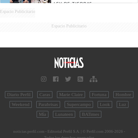
LEY DE TIERRAS
Espacio Publicitario
Espacio Publicitario
Diario Perfil
Caras
Marie Claire
Fortuna
Hombre
Weekend
Parabrisas
Supercampo
Look
Luz
Mía
Lunateen
BATimes
noticias.perfil.com - Editorial Perfil S.A.
| © Perfil.com 2006-2026 -
Todos los derechos reservados