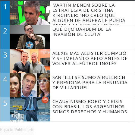
1
MARTÍN MENEM SOBRE LA
ESTRATEGIA DE CRISTINA
KIRCHNER: "NO CREO QUE
ALGUIEN DE AFUERA LE PUEDA
DECIR A LA JUSTICIA LO QUE
2
QUÉ DIJO BARDEM DE LA
TIENE QUE HACER"
INVASIÓN DE CEUTA
3
ALEXIS MAC ALLISTER CUMPLIÓ
Y SE IMPLANTÓ PELO ANTES DE
VOLVER AL FÚTBOL INGLÉS
4
SANTILLI SE SUMÓ A BULLRICH
Y PRESIONA PARA LA RENUNCIA
DE VILLARRUEL
5
CHAUVINISMO BOBO Y CRISIS
CON BRASIL: LOS ARGENTINOS
SOMOS DERECHOS Y HUMANOS
Espacio Publicitario