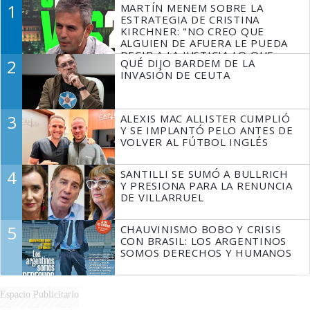
1
MARTÍN MENEM SOBRE LA
ESTRATEGIA DE CRISTINA
KIRCHNER: "NO CREO QUE
ALGUIEN DE AFUERA LE PUEDA
DECIR A LA JUSTICIA LO QUE
2
QUÉ DIJO BARDEM DE LA
TIENE QUE HACER"
INVASIÓN DE CEUTA
3
ALEXIS MAC ALLISTER CUMPLIÓ
Y SE IMPLANTÓ PELO ANTES DE
VOLVER AL FÚTBOL INGLÉS
4
SANTILLI SE SUMÓ A BULLRICH
Y PRESIONA PARA LA RENUNCIA
DE VILLARRUEL
5
CHAUVINISMO BOBO Y CRISIS
CON BRASIL: LOS ARGENTINOS
SOMOS DERECHOS Y HUMANOS
Espacio Publicitario