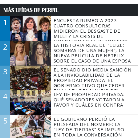
MÁS LEÍDAS DE PERFIL
1
ENCUESTA RUMBO A 2027:
CUATRO CONSULTORAS
MIDIERON EL DESGASTE DE
MILEI Y LA CRISIS DE
LIDERAZGO EN EL PERONISMO
2
LA HISTORIA REAL DE "ELIZE:
SOMBRAS DE UNA MUJER", LA
NUEVA PELÍCULA DE NETFLIX
SOBRE EL CASO DE UNA ESPOSA
QUE DESCUARTIZÓ A SU
3
EL SENADO DIO MEDIA SANCIÓN
MARIDO
A LA INVIOLABILIDAD DE LA
PROPIEDAD PRIVADA: EL
GOBIERNO TUVO QUE CEDER
EN LA LEY DEL MANEJO DEL
4
LEY DE PROPIEDAD PRIVADA:
FUEGO
QUÉ SENADORES VOTARON A
FAVOR Y CUÁLES EN CONTRA
5
EL GOBIERNO PERDIÓ LA
PULSEADA DEL NOMBRE: LA
"LEY DE TIERRAS" SE IMPUSO
EN TODA LA CONVERSACIÓN