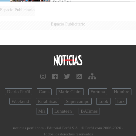
DIGITAL
Espacio Publicitario
Espacio Publicitario
Diario Perfil
Caras
Marie Claire
Fortuna
Hombre
Weekend
Parabrisas
Supercampo
Look
Luz
Mía
Lunateen
BATimes
noticias.perfil.com - Editorial Perfil S.A.
| © Perfil.com 2006-2026 -
Todos los derechos reservados