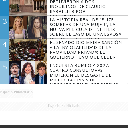
DETUVIERON A DOS
INQUILINOS DE CLAUDIO
BARRELIER POR
ENCUBRIMIENTO AGRAVADO
3
LA HISTORIA REAL DE "ELIZE:
SOMBRAS DE UNA MUJER", LA
NUEVA PELÍCULA DE NETFLIX
SOBRE EL CASO DE UNA ESPOSA
QUE DESCUARTIZÓ A SU
4
EL SENADO DIO MEDIA SANCIÓN
MARIDO
A LA INVIOLABILIDAD DE LA
PROPIEDAD PRIVADA: EL
GOBIERNO TUVO QUE CEDER
EN LA LEY DEL MANEJO DEL
5
ENCUESTA RUMBO A 2027:
FUEGO
CUATRO CONSULTORAS
MIDIERON EL DESGASTE DE
MILEI Y LA CRISIS DE
LIDERAZGO EN EL PERONISMO
Espacio Publicitario
Espacio Publicitario