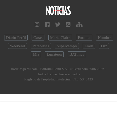
Diario Perfil
Caras
Marie Claire
Fortuna
Hombre
Weekend
Parabrisas
Supercampo
Look
Luz
Mía
Lunateen
BATimes
noticias.perfil.com - Editorial Perfil S.A.
| © Perfil.com 2006-2026 -
Todos los derechos reservados
Registro de Propiedad Intelectual: Nro. 5346433