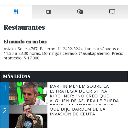
Restaurantes
El mundo en un bar.
Asiaka. Soler 4767, Palermo. 11.2492-8244. Lunes a sábados de
11.30 a 23.30 horas. Domingos cerrado. @asiakapalermo. Precio
promedio: $ 17.000.
MÁS LEÍDAS
1
MARTÍN MENEM SOBRE LA
ESTRATEGIA DE CRISTINA
KIRCHNER: "NO CREO QUE
ALGUIEN DE AFUERA LE PUEDA
DECIR A LA JUSTICIA LO QUE
2
QUÉ DIJO BARDEM DE LA
TIENE QUE HACER"
INVASIÓN DE CEUTA