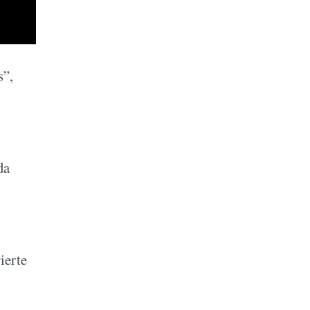
s”,
da
ierte