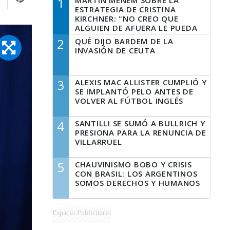
1
MARTÍN MENEM SOBRE LA
ESTRATEGIA DE CRISTINA
KIRCHNER: "NO CREO QUE
ALGUIEN DE AFUERA LE PUEDA
DECIR A LA JUSTICIA LO QUE
2
QUÉ DIJO BARDEM DE LA
TIENE QUE HACER"
INVASIÓN DE CEUTA
3
ALEXIS MAC ALLISTER CUMPLIÓ Y
SE IMPLANTÓ PELO ANTES DE
VOLVER AL FÚTBOL INGLÉS
4
SANTILLI SE SUMÓ A BULLRICH Y
PRESIONA PARA LA RENUNCIA DE
VILLARRUEL
5
CHAUVINISMO BOBO Y CRISIS
CON BRASIL: LOS ARGENTINOS
SOMOS DERECHOS Y HUMANOS
Espacio Publicitario