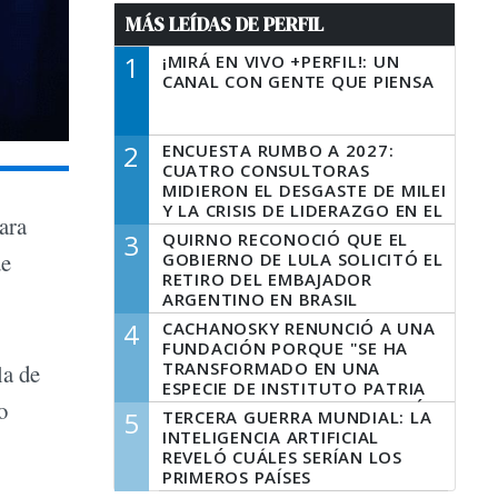
MÁS LEÍDAS DE PERFIL
1
¡MIRÁ EN VIVO +PERFIL!: UN
CANAL CON GENTE QUE PIENSA
2
ENCUESTA RUMBO A 2027:
CUATRO CONSULTORAS
MIDIERON EL DESGASTE DE MILEI
Y LA CRISIS DE LIDERAZGO EN EL
ara
PERONISMO
3
QUIRNO RECONOCIÓ QUE EL
de
GOBIERNO DE LULA SOLICITÓ EL
RETIRO DEL EMBAJADOR
ARGENTINO EN BRASIL
4
CACHANOSKY RENUNCIÓ A UNA
FUNDACIÓN PORQUE "SE HA
TRANSFORMADO EN UNA
la de
ESPECIE DE INSTITUTO PATRIA
o
INCONDICIONAL DE LA GESTIÓN
5
TERCERA GUERRA MUNDIAL: LA
DE MILEI"
INTELIGENCIA ARTIFICIAL
REVELÓ CUÁLES SERÍAN LOS
PRIMEROS PAÍSES
LATINOAMERICANOS EN SER