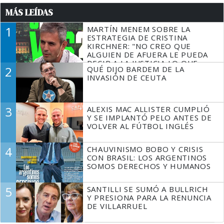
MÁS LEÍDAS
1
MARTÍN MENEM SOBRE LA
ESTRATEGIA DE CRISTINA
KIRCHNER: "NO CREO QUE
ALGUIEN DE AFUERA LE PUEDA
DECIR A LA JUSTICIA LO QUE
2
QUÉ DIJO BARDEM DE LA
TIENE QUE HACER"
INVASIÓN DE CEUTA
3
ALEXIS MAC ALLISTER CUMPLIÓ
Y SE IMPLANTÓ PELO ANTES DE
VOLVER AL FÚTBOL INGLÉS
4
CHAUVINISMO BOBO Y CRISIS
CON BRASIL: LOS ARGENTINOS
SOMOS DERECHOS Y HUMANOS
5
SANTILLI SE SUMÓ A BULLRICH
Y PRESIONA PARA LA RENUNCIA
DE VILLARRUEL