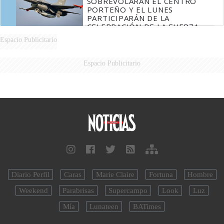
SOBREVOLARÁN EL CENTRO
PORTEÑO Y EL LUNES
PARTICIPARÁN DE LA
CELEBRACIÓN DE LA FUERZA
AÉREA
Espacio Publicitario
Espacio Publicitario
Diario Perfil
Caras
Marie Claire
Fortuna
Hombre
Weekend
Parabrisas
Supercampo
Look
Luz
Mía
Lunateen
BATimes