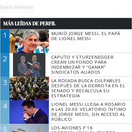
Espacio Publicitario
MÁS LEÍDAS DE PERFIL
1
MURIÓ JORGE MESSI, EL PAPÁ
DE LIONEL MESSI
2
CAPUTO Y STURZENEGGER
CREAN UN FONDO PARA
INDEMNIZAR Y “GANAR”
SINDICATOS ALIADOS
3
LA ROSADA BUSCA CULPABLES
DESPUÉS DE LA DERROTA EN EL
SENADO Y RECALCULA SU
ESTRATEGIA
4
LIONEL MESSI LLEGA A ROSARIO
A LAS 20.30: VELATORIO ÍNTIMO
DE JORGE MESSI, SIN ACCESO AL
PÚBLICO
5
LOS AVIONES F 16