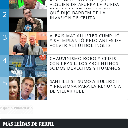
ALGUIEN DE AFUERA LE PUEDA
DECIR A LA JUSTICIA LO QUE
2
QUÉ DIJO BARDEM DE LA
TIENE QUE HACER"
INVASIÓN DE CEUTA
3
ALEXIS MAC ALLISTER CUMPLIÓ
Y SE IMPLANTÓ PELO ANTES DE
VOLVER AL FÚTBOL INGLÉS
4
CHAUVINISMO BOBO Y CRISIS
CON BRASIL: LOS ARGENTINOS
SOMOS DERECHOS Y HUMANOS
5
SANTILLI SE SUMÓ A BULLRICH
Y PRESIONA PARA LA RENUNCIA
DE VILLARRUEL
Espacio Publicitario
MÁS LEÍDAS DE PERFIL