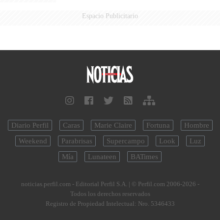
Espacio Publicitario
Diario Perfil
Caras
Marie Claire
Fortuna
Hombre
Weekend
Parabrisas
Supercampo
Look
Luz
Mía
Lunateen
BATimes
noticias.perfil.com - Editorial Perfil S.A.
| © Perfil.com 2006-2026 -
Todos los derechos reservados
Registro de Propiedad Intelectual: Nro. 5346433