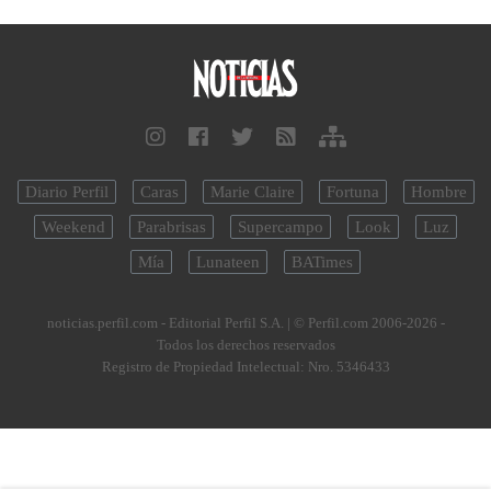
Diario Perfil
Caras
Marie Claire
Fortuna
Hombre
Weekend
Parabrisas
Supercampo
Look
Luz
Mía
Lunateen
BATimes
noticias.perfil.com - Editorial Perfil S.A.
| © Perfil.com 2006-2026 -
Todos los derechos reservados
Registro de Propiedad Intelectual: Nro. 5346433