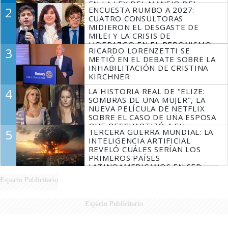
EN LA LEY DEL MANEJO DEL
2
ENCUESTA RUMBO A 2027:
FUEGO
CUATRO CONSULTORAS
MIDIERON EL DESGASTE DE
MILEI Y LA CRISIS DE
LIDERAZGO EN EL PERONISMO
3
RICARDO LORENZETTI SE
METIÓ EN EL DEBATE SOBRE LA
INHABILITACIÓN DE CRISTINA
KIRCHNER
4
LA HISTORIA REAL DE "ELIZE:
SOMBRAS DE UNA MUJER", LA
NUEVA PELÍCULA DE NETFLIX
SOBRE EL CASO DE UNA ESPOSA
QUE DESCUARTIZÓ A SU
5
TERCERA GUERRA MUNDIAL: LA
MARIDO
INTELIGENCIA ARTIFICIAL
REVELÓ CUÁLES SERÍAN LOS
PRIMEROS PAÍSES
LATINOAMERICANOS EN SER
DERROTADOS
Espacio Publicitario
Espacio Publicitario