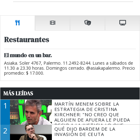
Restaurantes
El mundo en un bar.
Asiaka. Soler 4767, Palermo. 11.2492-8244. Lunes a sábados de
11.30 a 23.30 horas. Domingos cerrado. @asiakapalermo. Precio
promedio: $ 17.000.
MÁS LEÍDAS
1
MARTÍN MENEM SOBRE LA
ESTRATEGIA DE CRISTINA
KIRCHNER: "NO CREO QUE
ALGUIEN DE AFUERA LE PUEDA
DECIR A LA JUSTICIA LO QUE
2
QUÉ DIJO BARDEM DE LA
TIENE QUE HACER"
INVASIÓN DE CEUTA