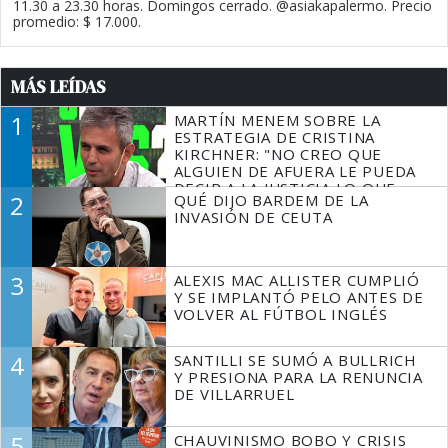
11.30 a 23.30 horas. Domingos cerrado. @asiakapalermo. Precio
promedio: $ 17.000.
MÁS LEÍDAS
1
MARTÍN MENEM SOBRE LA
ESTRATEGIA DE CRISTINA
KIRCHNER: "NO CREO QUE
ALGUIEN DE AFUERA LE PUEDA
DECIR A LA JUSTICIA LO QUE
2
QUÉ DIJO BARDEM DE LA
TIENE QUE HACER"
INVASIÓN DE CEUTA
3
ALEXIS MAC ALLISTER CUMPLIÓ
Y SE IMPLANTÓ PELO ANTES DE
VOLVER AL FÚTBOL INGLÉS
4
SANTILLI SE SUMÓ A BULLRICH
Y PRESIONA PARA LA RENUNCIA
DE VILLARRUEL
5
CHAUVINISMO BOBO Y CRISIS