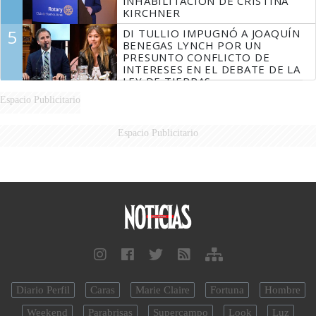
INHABILITACIÓN DE CRISTINA
KIRCHNER
5
DI TULLIO IMPUGNÓ A JOAQUÍN
BENEGAS LYNCH POR UN
PRESUNTO CONFLICTO DE
INTERESES EN EL DEBATE DE LA
LEY DE TIERRAS
Espacio Publicitario
Espacio Publicitario
Diario Perfil
Caras
Marie Claire
Fortuna
Hombre
Weekend
Parabrisas
Supercampo
Look
Luz