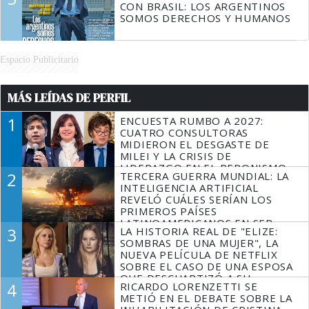
CON BRASIL: LOS ARGENTINOS
SOMOS DERECHOS Y HUMANOS
Espacio Publicitario
MÁS LEÍDAS DE PERFIL
1
ENCUESTA RUMBO A 2027:
CUATRO CONSULTORAS
MIDIERON EL DESGASTE DE
MILEI Y LA CRISIS DE
LIDERAZGO EN EL PERONISMO
2
TERCERA GUERRA MUNDIAL: LA
INTELIGENCIA ARTIFICIAL
REVELÓ CUÁLES SERÍAN LOS
PRIMEROS PAÍSES
LATINOAMERICANOS EN SER
3
LA HISTORIA REAL DE "ELIZE:
DERROTADOS
SOMBRAS DE UNA MUJER", LA
NUEVA PELÍCULA DE NETFLIX
SOBRE EL CASO DE UNA ESPOSA
QUE DESCUARTIZÓ A SU
4
RICARDO LORENZETTI SE
MARIDO
METIÓ EN EL DEBATE SOBRE LA